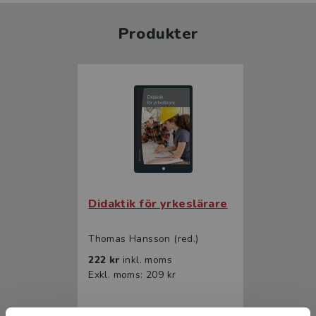
Produkter
Didaktik för yrkeslärare
Thomas Hansson (red.)
222 kr
inkl. moms
Exkl. moms: 209 kr