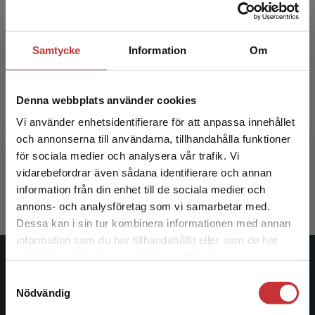
Samtycke
Information
Om
Denna webbplats använder cookies
Didaktik för yrkeslärare
Vi använder enhetsidentifierare för att anpassa innehållet
och annonserna till användarna, tillhandahålla funktioner
Hansson, Thomas (red.)
för sociala medier och analysera vår trafik. Vi
Begränsad fraktregion
359 kr
inkl. moms
vidarebefordrar även sådana identifierare och annan
Exkl. moms: 339 kr
information från din enhet till de sociala medier och
annons- och analysföretag som vi samarbetar med.
Dessa kan i sin tur kombinera informationen med annan
information som du har tillhandahållit eller som de har
Det verkar som att du besöker
samlat in när du har använt deras tjänster.
studentlitteratur.se via en enhet utanför Sverige.
Studentlitteratur
Samtyckesval
Vi erbjuder inte leveranser utanför Sverige. För
Nödvändig
att kunna slutföra ett köp måste
Studentlitteratur grundades 1963 och är idag Sveriges