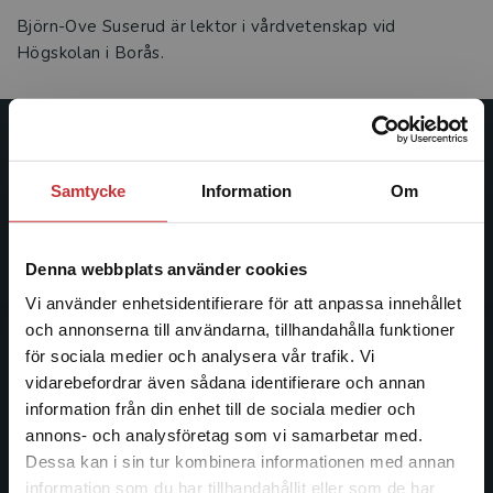
Björn-Ove Suserud är lektor i vårdvetenskap vid
Högskolan i Borås.
Studentlitteratur
Samtycke
Information
Om
Studentlitteratur grundades 1963 och är idag Sveriges
ledande utbildningsförlag. Med läromedel, kurslitteratur,
facklitteratur, utbildningar och digitala
Denna webbplats använder cookies
informationstjänster i utbudet, finns Studentlitteratur med
Vi använder enhetsidentifierare för att anpassa innehållet
längs hela kunskapsresan.
och annonserna till användarna, tillhandahålla funktioner
för sociala medier och analysera vår trafik. Vi
Kontakta oss
Begränsad fraktregion
vidarebefordrar även sådana identifierare och annan
information från din enhet till de sociala medier och
Kontakta oss
annons- och analysföretag som vi samarbetar med.
Dessa kan i sin tur kombinera informationen med annan
046-31 20 00
information som du har tillhandahållit eller som de har