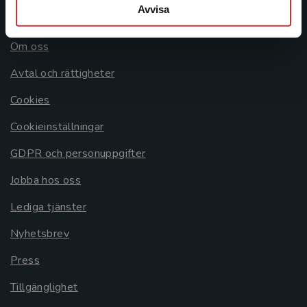
Avvisa
Allmänna länkar
Om oss
Avtal och rättigheter
Cookies
Cookieinställningar
GDPR och personuppgifter
Jobba hos oss
Lediga tjänster
Nyhetsbrev
Press
Tillgänglighet