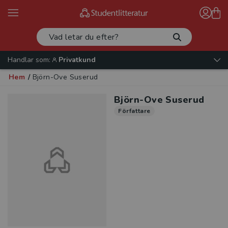
Handlar som:
Privatkund
Hem
/
Björn-Ove Suserud
Björn-Ove Suserud
Författare