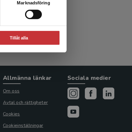
Marknadsföring
Tillåt alla
Allmänna länkar
Sociala medier
Om oss
Avtal och rättigheter
Cookies
Cookieinställningar