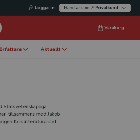
Logga in
Handlar som:
Privatkund
Varukorg
örfattare
Aktuellt
vid Statsvetenskapliga
 har, tillsammans med Jakob
ngen Kurslitteraturpriset