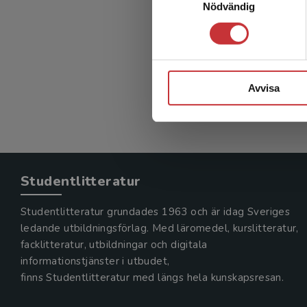
Nödvändig
Vad är
Badersten
381 kr
in
Exkl. mom
Avvisa
Studentlitteratur
Studentlitteratur grundades 1963 och är idag Sveriges
ledande utbildningsförlag. Med läromedel, kurslitteratur,
facklitteratur, utbildningar och digitala
informationstjänster i utbudet,
finns Studentlitteratur med längs hela kunskapsresan.