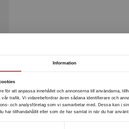
Begränsad fraktregion
Produkter
Information
cookies
e för att anpassa innehållet och annonserna till användarna, tillh
Det verkar som att du besöker studentlitteratur.se via en
vår trafik. Vi vidarebefordrar även sådana identifierare och anna
enhet utanför Sverige. Vi erbjuder inte leveranser utanför
nnons- och analysföretag som vi samarbetar med. Dessa kan i sin
Sverige. För att kunna slutföra ett köp måste
har tillhandahållit eller som de har samlat in när du har använt 
leveransadressen vara i Sverige.
Läs mer
Kontakta kundservice