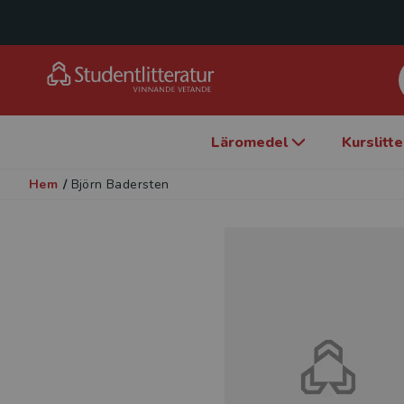
Läromedel
Kurslitt
Hem
/
Björn Badersten