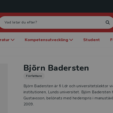
eratur
Kompetensutveckling
Student
F
Björn Badersten
Författare
Björn Badersten är fi l.dr och universitetslektor 
institutionen, Lunds universitet. Björn Badersten
Gustavsson, belönats med hederspris i manustävli
2009.