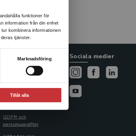
andahålla funktioner för
n information från din enhet
 tur kombinera informationen
deras tjänster.
Allmänna länkar
Sociala medier
Marknadsföring
Om oss
Avtal och rättigheter
Cookies
Tillåt alla
Cookieinställningar
GDPR och
personuppgifter