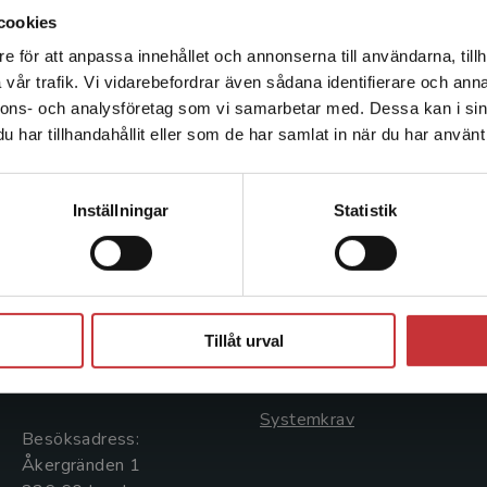
cookies
e för att anpassa innehållet och annonserna till användarna, tillh
Det verkar som att du besöker studentlitteratur.se via en
vår trafik. Vi vidarebefordrar även sådana identifierare och anna
enhet utanför Sverige. Vi erbjuder inte leveranser utanför
nnons- och analysföretag som vi samarbetar med. Dessa kan i sin
Sverige. För att kunna slutföra ett köp måste
har tillhandahållit eller som de har samlat in när du har använt 
leveransadressen vara i Sverige.
Läs mer
Kontakta kundservice
Kontakta oss
Kundservice
Inställningar
Statistik
Kontakta oss
Kontakta kundservice
046-31 20 00
046-31 21 00
Stäng
Postadress:
Frågor och svar
Tillåt urval
Box 141
Köpvillkor
221 00 Lund
Systemkrav
Besöksadress:
Åkergränden 1