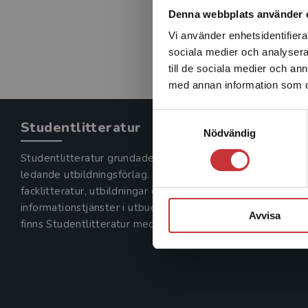
Denna webbplats använder 
Vi använder enhetsidentifierar
sociala medier och analysera 
till de sociala medier och a
med annan information som du 
Samtyckesval
Studentlitteratur
Nödvändig
Studentlitteratur grundades 1963 och är idag Sveriges
ledande utbildningsförlag. Med läromedel, kurslitteratur,
facklitteratur, utbildningar och digitala
informationstjänster i utbudet,
Avvisa
finns Studentlitteratur med längs hela kunskapsresan.