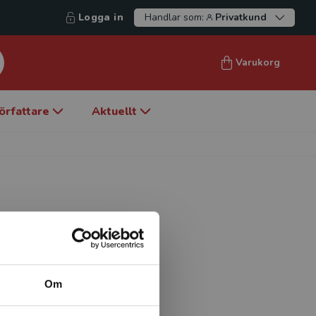
Logga in
Handlar som:
Privatkund
Varukorg
örfattare
Aktuellt
ska kliniken,
linisk erfarenhet från ett
Om