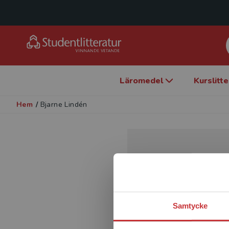
Läromedel
Kurslitt
Hem
/
Bjarne Lindén
Samtycke