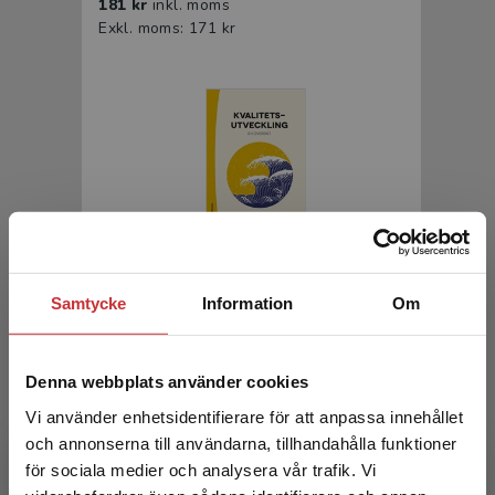
181 kr
inkl. moms
Exkl. moms: 171 kr
Kvalitetsutveckling - en översikt
Samtycke
Information
Om
Gremyr, Ida m.fl.
292 kr
inkl. moms
Denna webbplats använder cookies
Exkl. moms: 275 kr
Vi använder enhetsidentifierare för att anpassa innehållet
och annonserna till användarna, tillhandahålla funktioner
för sociala medier och analysera vår trafik. Vi
Begränsad fraktregion