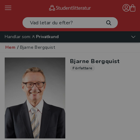
Handlar som:
Privatkund
Hem
/
Bjarne Bergquist
Bjarne Bergquist
Författare