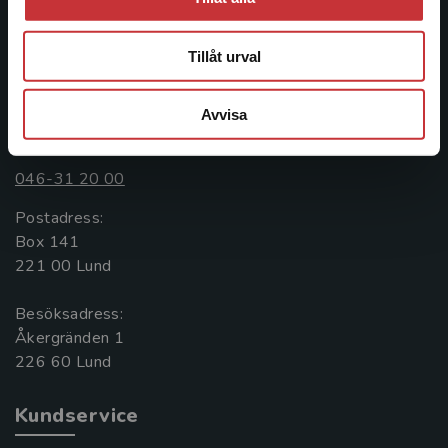
informationstjänster i utbudet, finns Studentlitteratur med
längs hela kunskapsresan.
Tillåt urval
Kontakta oss
Avvisa
Kontakta oss
046-31 20 00
Postadress:
Box 141
221 00 Lund
Besöksadress:
Åkergränden 1
Kundservice