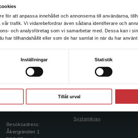
cookies
e för att anpassa innehållet och annonserna till användarna, tillh
Det verkar som att du besöker studentlitteratur.se via en
vår trafik. Vi vidarebefordrar även sådana identifierare och anna
enhet utanför Sverige. Vi erbjuder inte leveranser utanför
nnons- och analysföretag som vi samarbetar med. Dessa kan i sin
Sverige. För att kunna slutföra ett köp måste
har tillhandahållit eller som de har samlat in när du har använt 
leveransadressen vara i Sverige.
Läs mer
Kontakta kundservice
Kontakta oss
Kundservice
Inställningar
Statistik
Kontakta oss
Kontakta kundservice
046-31 20 00
046-31 21 00
Stäng
Postadress:
Frågor och svar
Tillåt urval
Box 141
Köpvillkor
221 00 Lund
Systemkrav
Besöksadress:
Åkergränden 1