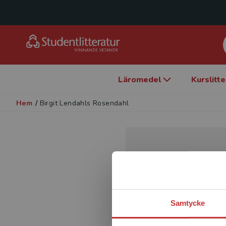
Läromedel
Kurslitt
Hem
/
Birgit Lendahls Rosendahl
Samtycke