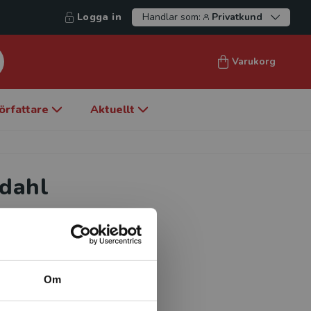
Logga in
Handlar som:
Privatkund
Varukorg
örfattare
Aktuellt
ndahl
ch verksam vid institutionen
itet. Hennes
 skola och högskola, om
Om
v pedagogiskt
mmas lärande fokuseras.