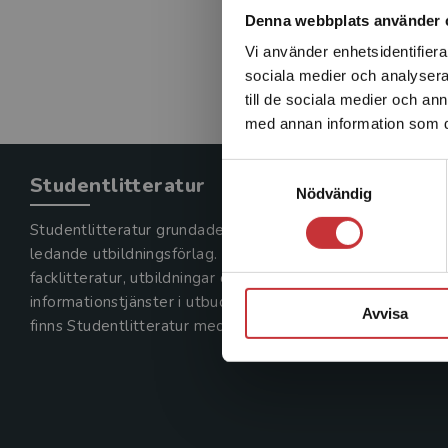
Denna webbplats använder 
Vi använder enhetsidentifierar
sociala medier och analysera 
till de sociala medier och a
med annan information som du 
Samtyckesval
Studentlitteratur
Nödvändig
Studentlitteratur grundades 1963 och är idag Sveriges
ledande utbildningsförlag. Med läromedel, kurslitteratur,
facklitteratur, utbildningar och digitala
informationstjänster i utbudet,
Avvisa
finns Studentlitteratur med längs hela kunskapsresan.