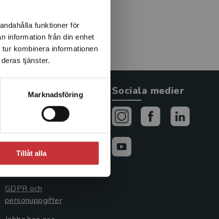
andahålla funktioner för
n information från din enhet
 tur kombinera informationen
deras tjänster.
Allmänna länkar
Sociala medier
Marknadsföring
Om oss
Avtal och rättigheter
Cookies
Tillåt alla
Cookieinställningar
GDPR och
personuppgifter