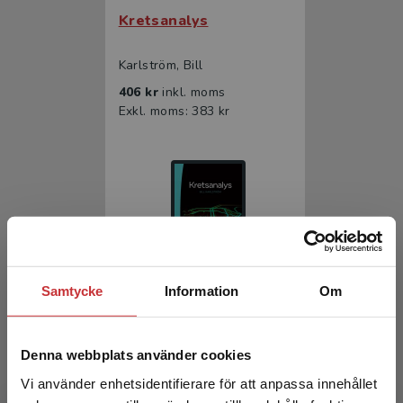
Kretsanalys
Karlström, Bill
406 kr
inkl. moms
Exkl. moms: 383 kr
Samtycke
Information
Om
Kretsanalys
Denna webbplats använder cookies
Karlström, Bill
251 kr
inkl. moms
Vi använder enhetsidentifierare för att anpassa innehållet
Exkl. moms: 237 kr