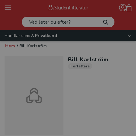
Handlar som:
Privatkund
Hem
/
Bill Karlström
Bill Karlström
Författare