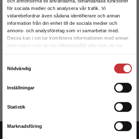
och annonserna till användarna, tillhandahålla funktioner
för sociala medier och analysera vår trafik. Vi
Begränsad fraktregion
vidarebefordrar även sådana identifierare och annan
information från din enhet till de sociala medier och
annons- och analysföretag som vi samarbetar med.
Dessa kan i sin tur kombinera informationen med annan
information som du har tillhandahållit eller som de har
Det verkar som att du besöker
samlat in när du har använt deras tjänster.
studentlitteratur.se via en enhet utanför Sverige.
Samtyckesval
Vi erbjuder inte leveranser utanför Sverige. För
Transformer och filter
Nödvändig
att kunna slutföra ett köp måste
leveransadressen vara i Sverige.
Läs mer
Bengtsson, L - Karlström, B
Inställningar
413 kr
inkl. moms
Kontakta kundservice
Exkl. moms: 390 kr
Statistik
Marknadsföring
Stäng
Studentlitteratur