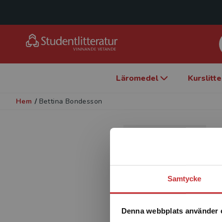
Läromedel
Kurslitt
Hem
/
Bettina Bondesson
Samtycke
Denna webbplats använder 