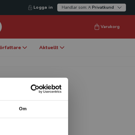
Logga in
Handlar som:
Privatkund
Varukorg
örfattare
Aktuellt
Om