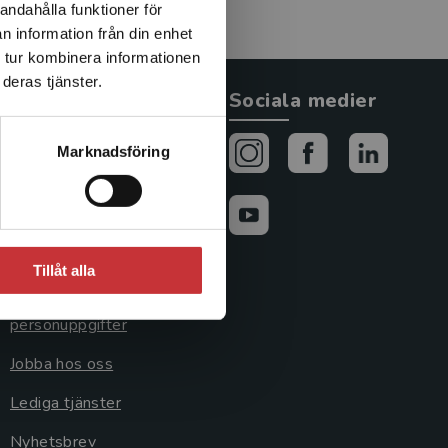
andahålla funktioner för
n information från din enhet
 tur kombinera informationen
deras tjänster.
Allmänna länkar
Sociala medier
Om oss
Marknadsföring
Avtal och rättigheter
Cookies
Cookieinställningar
Tillåt alla
GDPR och
personuppgifter
Jobba hos oss
Lediga tjänster
Nyhetsbrev