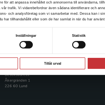
e för att anpassa innehållet och annonserna till användarna, tillh
Det verkar som att du besöker studentlitteratur.se via en
vår trafik. Vi vidarebefordrar även sådana identifierare och anna
enhet utanför Sverige. Vi erbjuder inte leveranser utanför
nnons- och analysföretag som vi samarbetar med. Dessa kan i sin
Sverige. För att kunna slutföra ett köp måste
har tillhandahållit eller som de har samlat in när du har använt 
leveransadressen vara i Sverige.
Läs mer
Kontakta oss
Kundservice
Kontakta kundservice
Kontakta oss
Kontakta kundservice
Inställningar
Statistik
046-31 20 00
046-31 21 00
Postadress:
Frågor och svar
Stäng
Box 141
Köpvillkor
221 00 Lund
Tillåt urval
Systemkrav
Besöksadress:
Åkergränden 1