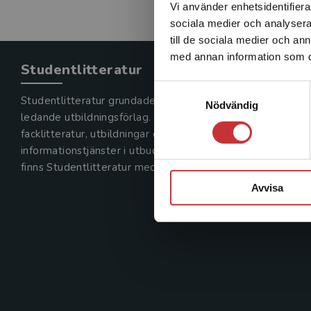
Vi använder enhetsidentifierar
sociala medier och analysera 
till de sociala medier och a
med annan information som du 
Studentlitteratur
Samtyckesval
Studentlitteratur grundades 1963 och är idag Sveriges
Nödvändig
ledande utbildningsförlag. Med läromedel, kurslitteratur,
facklitteratur, utbildningar och digitala
informationstjänster i utbudet,
finns Studentlitteratur med längs hela kunskapsresan.
Avvisa