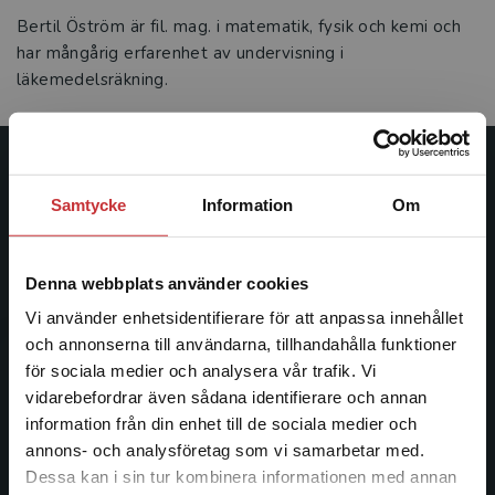
Bertil Öström är fil. mag. i matematik, fysik och kemi och
har mångårig erfarenhet av undervisning i
läkemedelsräkning.
Studentlitteratur
Samtycke
Information
Om
Studentlitteratur grundades 1963 och är idag Sveriges
ledande utbildningsförlag. Med läromedel, kurslitteratur,
Denna webbplats använder cookies
facklitteratur, utbildningar och digitala
informationstjänster i utbudet, finns Studentlitteratur med
Vi använder enhetsidentifierare för att anpassa innehållet
längs hela kunskapsresan.
och annonserna till användarna, tillhandahålla funktioner
för sociala medier och analysera vår trafik. Vi
Begränsad fraktregion
vidarebefordrar även sådana identifierare och annan
Kontakta oss
information från din enhet till de sociala medier och
Kontakta oss
annons- och analysföretag som vi samarbetar med.
Dessa kan i sin tur kombinera informationen med annan