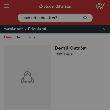
Handlar som:
Privatkund
Hem
/
Bertil Öström
Bertil Öström
Författare