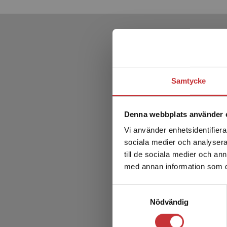
Samtycke
Denna webbplats använder 
Vi använder enhetsidentifierar
sociala medier och analysera 
till de sociala medier och a
med annan information som du 
Didakti
Samtyckesval
Nödvändig
Thomas H
222 kr
in