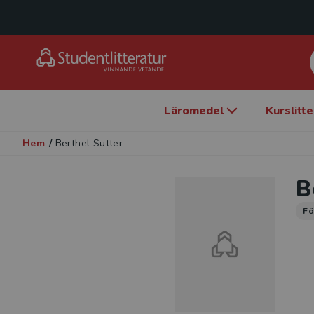
Läromedel
Kurslitt
Hem
/
Berthel Sutter
B
Fö