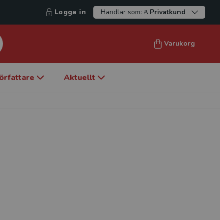
Logga in
Handlar som:
Privatkund
Varukorg
örfattare
Aktuellt