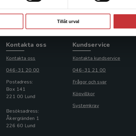
s: 209 kr
Exkl. moms: 339 kr
Stäng
Tillåt urval
Kontakta oss
Kundservice
Kontakta oss
Kontakta kundservice
046-31 20 00
046-31 21 00
Postadress:
Frågor och svar
Box 141
Köpvillkor
221 00 Lund
Systemkrav
Besöksadress:
Åkergränden 1