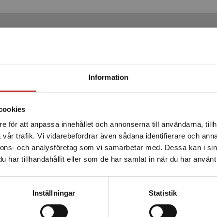
Produkter
Begränsad fraktregion
Information
cookies
e för att anpassa innehållet och annonserna till användarna, tillh
Det verkar som att du besöker studentlitteratur.se via en
vår trafik. Vi vidarebefordrar även sådana identifierare och anna
enhet utanför Sverige. Vi erbjuder inte leveranser utanför
nnons- och analysföretag som vi samarbetar med. Dessa kan i sin
Sverige. För att kunna slutföra ett köp måste
har tillhandahållit eller som de har samlat in när du har använt 
leveransadressen vara i Sverige.
Läs mer
k för yrkeslärare
Didaktik för yrkeslär
Kontakta kundservice
Inställningar
Statistik
ansson (red.)
Hansson, Thomas (red.)
kl. moms
359 kr
inkl. moms