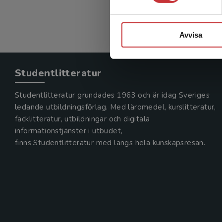
Exkl. mom
Avvisa
Studentlitteratur
Studentlitteratur grundades 1963 och är idag Sveriges
ledande utbildningsförlag. Med läromedel, kurslitteratur,
facklitteratur, utbildningar och digitala
informationstjänster i utbudet,
finns Studentlitteratur med längs hela kunskapsresan.