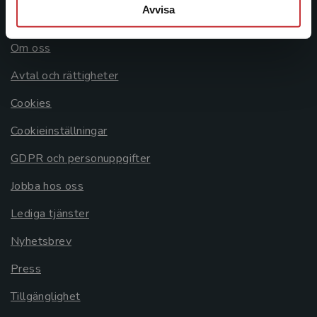
Avvisa
Allmänna länkar
Om oss
Avtal och rättigheter
Cookies
Cookieinställningar
GDPR och personuppgifter
Jobba hos oss
Lediga tjänster
Nyhetsbrev
Press
Tillgänglighet