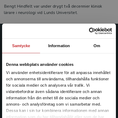
Bengt Hindfelt var under drygt två decennier klinisk
lärare i neurologi vid Lunds Universitet.
Studentlitteratur
Samtycke
Information
Om
Studentlitteratur grundades 1963 och är idag Sveriges
ledande utbildningsförlag. Med läromedel, kurslitteratur,
facklitteratur, utbildningar och digitala
Denna webbplats använder cookies
informationstjänster i utbudet, finns Studentlitteratur med
Vi använder enhetsidentifierare för att anpassa innehållet
längs hela kunskapsresan.
och annonserna till användarna, tillhandahålla funktioner
för sociala medier och analysera vår trafik. Vi
Kontakta oss
Begränsad fraktregion
vidarebefordrar även sådana identifierare och annan
information från din enhet till de sociala medier och
Kontakta oss
annons- och analysföretag som vi samarbetar med.
Dessa kan i sin tur kombinera informationen med annan
046-31 20 00
information som du har tillhandahållit eller som de har