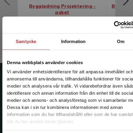
Byggledning Projektering -
Byggledn
paket
Hansson, B
Hansson, Bengt m.fl.
692 kr
inkl. moms
692 kr
ink
Samtycke
Information
Om
Exkl. moms: 653 kr
Exkl. moms
Denna webbplats använder cookies
Vi använder enhetsidentifierare för att anpassa innehållet oc
Studentlitteratur
annonserna till användarna, tillhandahålla funktioner för socia
medier och analysera vår trafik. Vi vidarebefordrar även såd
Studentlitteratur grundades 1963 och är idag Sveriges
identifierare och annan information från din enhet till de socia
Begränsad fraktregion
ledande utbildningsförlag. Med läromedel, kurslitteratur,
medier och annons- och analysföretag som vi samarbetar m
facklitteratur, utbildningar och digitala
Dessa kan i sin tur kombinera informationen med annan
informationstjänster i utbudet, finns Studentlitteratur med
information som du har tillhandahållit eller som de har samlat
längs hela kunskapsresan.
när du har använt deras tjänster.
Det verkar som att du besöker studentlitteratur.se via