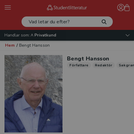
Handlar som:
Privatkund
Hem
/
Bengt Hansson
Bengt Hansson
Författare
Redaktör
Sakgra