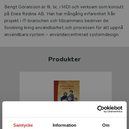
Bengt Göransson är fil. lic. i MDI och verksam som konsult
på Enea Redina AB. Han har mångårig erfarenhet från
projekt i IT-branschen och tillsammans bedriver de
forskning kring användbarhet och processen för att uppnå
användbara system – användarcentrerad systemdesign.
Produkter
Samtycke
Information
Om
Användarcentrerad systemdesign