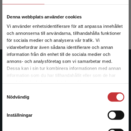
Gulliksen, J - Göransson, B
Denna webbplats använder cookies
409 kr
inkl. moms
Vi använder enhetsidentifierare för att anpassa innehållet
Exkl. moms: 386 kr
och annonserna till användarna, tillhandahålla funktioner
för sociala medier och analysera vår trafik. Vi
Begränsad fraktregion
vidarebefordrar även sådana identifierare och annan
information från din enhet till de sociala medier och
annons- och analysföretag som vi samarbetar med.
Studentlitteratur
Dessa kan i sin tur kombinera informationen med annan
information som du har tillhandahållit eller som de har
Studentlitteratur grundades 1963 och är idag Sveriges
Det verkar som att du besöker
samlat in när du har använt deras tjänster.
ledande utbildningsförlag. Med läromedel, kurslitteratur,
studentlitteratur.se via en enhet utanför Sverige.
Samtyckesval
facklitteratur, utbildningar och digitala
Vi erbjuder inte leveranser utanför Sverige. För
Nödvändig
informationstjänster i utbudet, finns Studentlitteratur med
att kunna slutföra ett köp måste
längs hela kunskapsresan.
leveransadressen vara i Sverige.
Läs mer
Inställningar
Kontakta kundservice
Kontakta oss