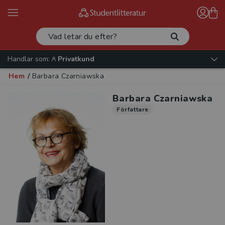
Handlar som:
Privatkund
Hem
/
Barbara Czarniawska
Barbara Czarniawska
Författare