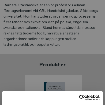
Barbara Czarniawska är senior professor i allmän
företagsekonomi vid GRI, Handelshögskolan, Göteborgs
universitet. Hon har studerat organiseringsprocesserna i
flera länder och skrivit om det på polska, engelska,
svenska och italienska. Bland hennes särskilda intresse
räknas fältstudiemetodik, narrativa ansatser i
organisationsstudier och kopplingen mellan
ledningspraktik och populärkultur.
Produkter