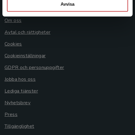
Avvisa
Allmänna länkar
Om oss
Avtal och rättigheter
Cookies
Cookieinställningar
GDPR och personuppgifter
Jobba hos oss
Lediga tjänster
Nyhetsbrev
Press
Tillgänglighet