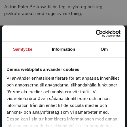
Astrid Palm Beskow, fil.dr, leg. psykolog och leg.
psykoterapeut med kognitiv inriktning.
Studentlitteratur
Samtycke
Information
Om
Studentlitteratur grundades 1963 och är idag Sveriges
ledande utbildningsförlag. Med läromedel, kurslitteratur,
facklitteratur, utbildningar och digitala
Denna webbplats använder cookies
informationstjänster i utbudet, finns Studentlitteratur med
Vi använder enhetsidentifierare för att anpassa innehållet
längs hela kunskapsresan.
och annonserna till användarna, tillhandahålla funktioner
för sociala medier och analysera vår trafik. Vi
Kontakta oss
Begränsad fraktregion
vidarebefordrar även sådana identifierare och annan
information från din enhet till de sociala medier och
Kontakta oss
annons- och analysföretag som vi samarbetar med.
Dessa kan i sin tur kombinera informationen med annan
046-31 20 00
information som du har tillhandahållit eller som de har