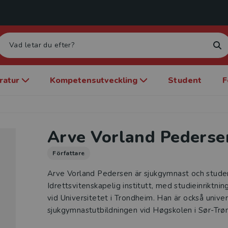
eratur
Kompetensutveckling
Student
F
Arve Vorland Pederse
Författare
Arve Vorland Pedersen är sjukgymnast och stude
Idrettsvitenskapelig institutt, med studieinrikt
vid Universitetet i Trondheim. Han är också univer
sjukgymnastutbildningen vid Høgskolen i Sør-Trø