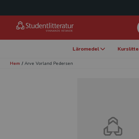
Läromedel
Kurslitt
Hem
/
Arve Vorland Pedersen