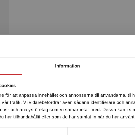
Begränsad fraktregion
Produkter
Information
cookies
e för att anpassa innehållet och annonserna till användarna, tillh
Det verkar som att du besöker studentlitteratur.se via en
vår trafik. Vi vidarebefordrar även sådana identifierare och anna
enhet utanför Sverige. Vi erbjuder inte leveranser utanför
nnons- och analysföretag som vi samarbetar med. Dessa kan i sin
Sverige. För att kunna slutföra ett köp måste
har tillhandahållit eller som de har samlat in när du har använt 
leveransadressen vara i Sverige.
Läs mer
Kontakta kundservice