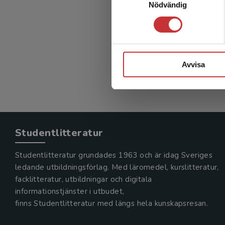
Nödvändig
Avvisa
Studentlitteratur
Studentlitteratur grundades 1963 och är idag Sveriges
ledande utbildningsförlag. Med läromedel, kurslitteratur,
facklitteratur, utbildningar och digitala
informationstjänster i utbudet,
finns Studentlitteratur med längs hela kunskapsresan.