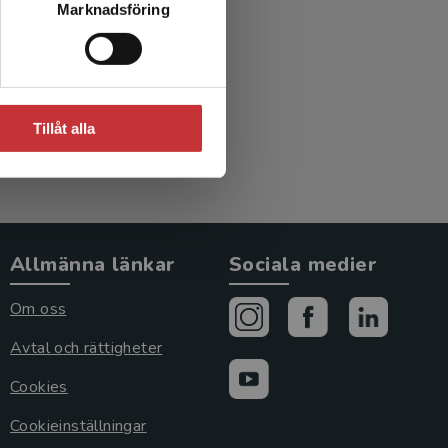
Marknadsföring
Tillåt alla
Allmänna länkar
Sociala medier
Om oss
Avtal och rättigheter
Cookies
Cookieinställningar