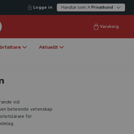
Logga in
Handlar som:
Privatkund
Varukorg
örfattare
Aktuellt
n
rande vid
ningen beteende vetenskap
sitetslärare för
ndelag.