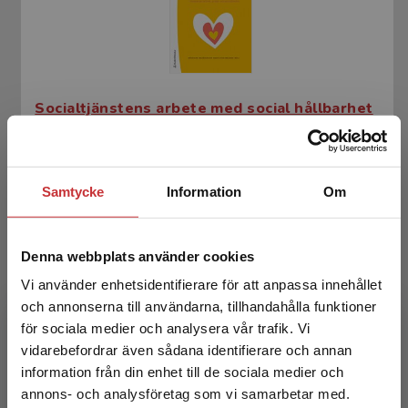
Socialtjänstens arbete med social hållbarhet
Blom, Björn m.fl. (red.)
365 kr
inkl. moms
Samtycke
Information
Om
Exkl. moms: 344 kr
Denna webbplats använder cookies
Vi använder enhetsidentifierare för att anpassa innehållet
och annonserna till användarna, tillhandahålla funktioner
för sociala medier och analysera vår trafik. Vi
Begränsad fraktregion
vidarebefordrar även sådana identifierare och annan
information från din enhet till de sociala medier och
annons- och analysföretag som vi samarbetar med.
Socialtjänstens arbete med social hållbarhet