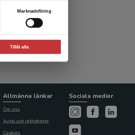
Marknadsföring
Tillåt alla
Allmänna länkar
Sociala medier
Om oss
Avtal och rättigheter
Cookies