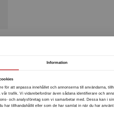
Produkter
Begränsad fraktregion
Information
cookies
e för att anpassa innehållet och annonserna till användarna, tillh
Det verkar som att du besöker studentlitteratur.se via en
vår trafik. Vi vidarebefordrar även sådana identifierare och anna
enhet utanför Sverige. Vi erbjuder inte leveranser utanför
nnons- och analysföretag som vi samarbetar med. Dessa kan i sin
Sverige. För att kunna slutföra ett köp måste
har tillhandahållit eller som de har samlat in när du har använt 
leveransadressen vara i Sverige.
Läs mer