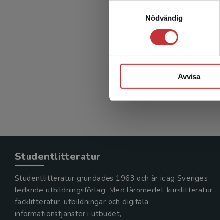
Samtyckesval
Nödvändig
Avvisa
Studentlitteratur
Studentlitteratur grundades 1963 och är idag Sveriges
ledande utbildningsförlag. Med läromedel, kurslitteratur,
facklitteratur, utbildningar och digitala
informationstjänster i utbudet,