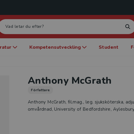
eratur
Kompetensutveckling
Student
F
Anthony McGrath
Författare
Anthony McGrath, fil.mag., leg. sjuksköterska, adj
omvårdnad, University of Bedfordshire, Aylesbury