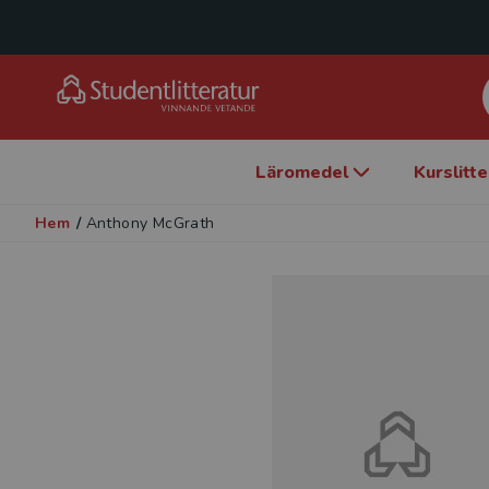
Läromedel
Kurslitt
Hem
/
Anthony McGrath