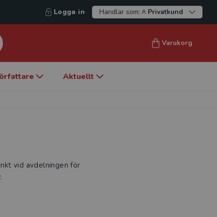
Logga in
Handlar som:
Privatkund
Varukorg
örfattare
Aktuellt
unkt vid avdelningen för
.