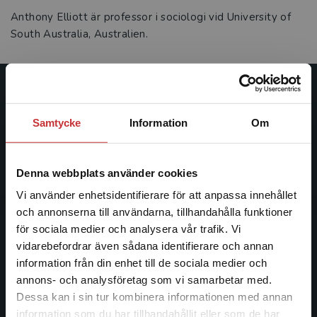
Anthony Elliott är professor i sociologi vid University of
South Australia, Australien.
Studentlitteratur
Samtycke
Information
Om
Studentlitteratur grundades 1963 och är idag Sveriges
ledande utbildningsförlag. Med läromedel, kurslitteratur,
facklitteratur, utbildningar och digitala
Denna webbplats använder cookies
informationstjänster i utbudet, finns Studentlitteratur med
Vi använder enhetsidentifierare för att anpassa innehållet
längs hela kunskapsresan.
och annonserna till användarna, tillhandahålla funktioner
för sociala medier och analysera vår trafik. Vi
Kontakta oss
Begränsad fraktregion
vidarebefordrar även sådana identifierare och annan
information från din enhet till de sociala medier och
Kontakta oss
annons- och analysföretag som vi samarbetar med.
Dessa kan i sin tur kombinera informationen med annan
046-31 20 00
information som du har tillhandahållit eller som de har