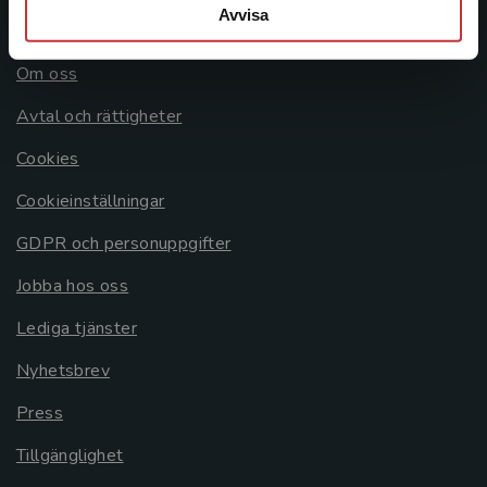
Avvisa
Allmänna länkar
Om oss
Avtal och rättigheter
Cookies
Cookieinställningar
GDPR och personuppgifter
Jobba hos oss
Lediga tjänster
Nyhetsbrev
Press
Tillgänglighet