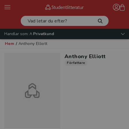
Handlar som:
Privatkund
Hem
/
Anthony Elliott
Anthony Elliott
Författare