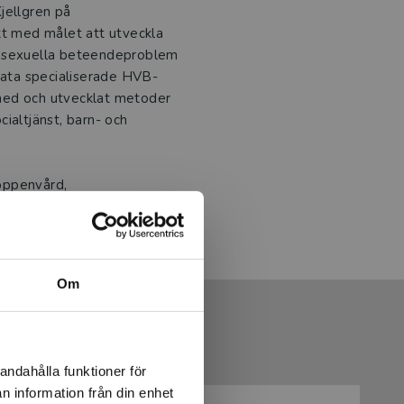
jellgren på
kt med målet att utveckla
sexuella beteendeproblem
ivata specialiserade HVB-
med och utvecklat metoder
ialtjänst, barn- och
öppenvård,
uppen, ett företag
la beteendeproblem.
Om
andahålla funktioner för
n information från din enhet