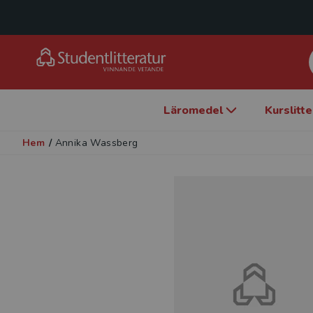
Läromedel
Kurslitt
Hem
/
Annika Wassberg