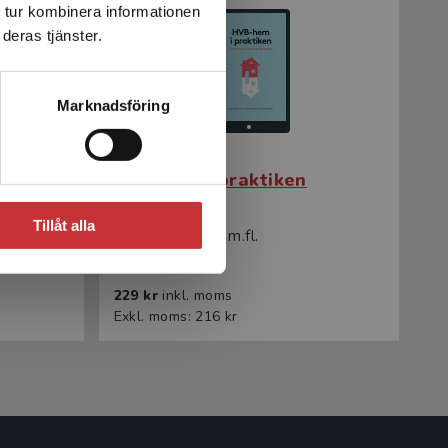
 tur kombinera informationen
deras tjänster.
Marknadsföring
HVB-hem i praktiken
Tillåt alla
Giselsson, Erica m.fl.
229 kr
inkl. moms
Exkl. moms: 216 kr