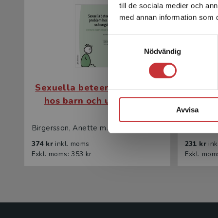
till de sociala medier och a
med annan information som du 
Samtyckesval
Nödvändig
Sexuella beteendeproblem
Sexue
hos barn och ungdomar
hos 
Avvisa
Birgersson, Anette m.fl.
Birgersso
374 kr
inkl. moms
231 kr
in
Exkl. moms: 353 kr
Exkl. mom