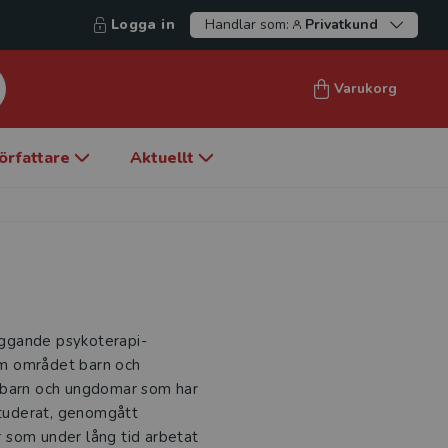
Logga in
Handlar som:
Privatkund
Varukorg
örfattare
Aktuellt
äggande psykoterapi-
nom området barn och
barn och ungdomar som har
 studerat, genomgått
er som under lång tid arbetat