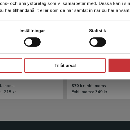
nnons- och analysföretag som vi samarbetar med. Dessa kan i sin
Sverige. För att kunna slutföra ett köp måste
har tillhandahållit eller som de har samlat in när du har använt 
leveransadressen vara i Sverige.
Läs mer
Kontakta kundservice
Inställningar
Statistik
lla beteendeproblem
HVB-hem i praktiken
Stäng
barn och ungdomar
Tillåt urval
Giselsson, Erica m.fl.
n, Anette m.fl.
kl. moms
370 kr
inkl. moms
s: 218 kr
Exkl. moms: 349 kr