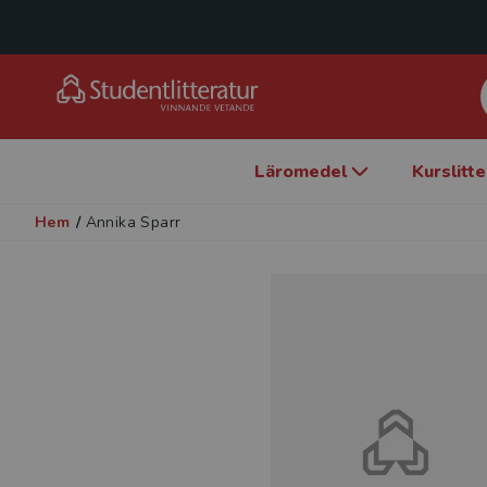
Läromedel
Kurslitt
Hem
/
Annika Sparr