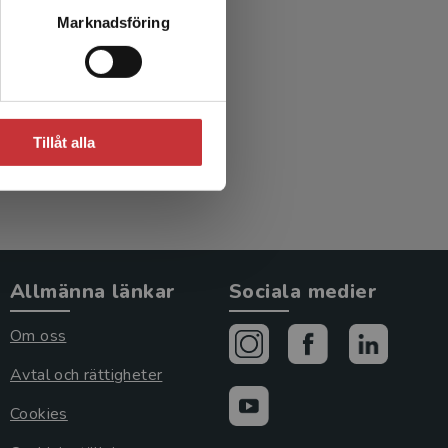
Marknadsföring
Tillåt alla
Allmänna länkar
Sociala medier
Om oss
Avtal och rättigheter
Cookies