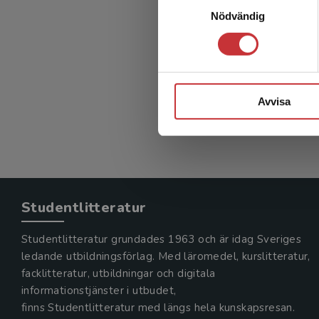
Kont
Nödvändig
Sparr, G -
272 kr
in
Avvisa
Exkl. mom
Studentlitteratur
Studentlitteratur grundades 1963 och är idag Sveriges
ledande utbildningsförlag. Med läromedel, kurslitteratur,
facklitteratur, utbildningar och digitala
informationstjänster i utbudet,
finns Studentlitteratur med längs hela kunskapsresan.