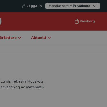
Logga in
Handlar som:
Privatkund
Varukorg
örfattare
Aktuellt
d Lunds Tekniska Högskola.
h användning av matematik