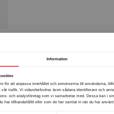
Produkter
Begränsad fraktregion
Information
cookies
e för att anpassa innehållet och annonserna till användarna, tillh
Det verkar som att du besöker studentlitteratur.se via en
vår trafik. Vi vidarebefordrar även sådana identifierare och anna
enhet utanför Sverige. Vi erbjuder inte leveranser utanför
nnons- och analysföretag som vi samarbetar med. Dessa kan i sin
Sverige. För att kunna slutföra ett köp måste
har tillhandahållit eller som de har samlat in när du har använt 
leveransadressen vara i Sverige.
Läs mer