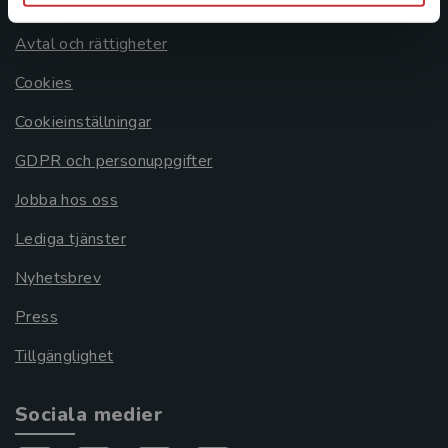
Om oss
Avtal och rättigheter
Cookies
Cookieinställningar
GDPR och personuppgifter
Jobba hos oss
Lediga tjänster
Nyhetsbrev
Press
Tillgänglighet
Sociala medier