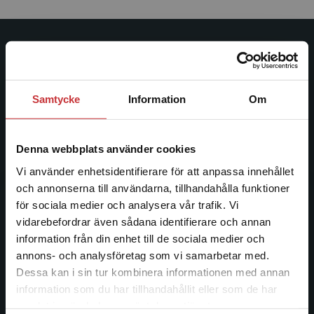
Studentlitteratur
Studentlitteratur grundades 1963 och är idag Sveriges
Samtycke
Information
Om
ledande utbildningsförlag. Med läromedel, kurslitteratur,
facklitteratur, utbildningar och digitala
informationstjänster i utbudet, finns Studentlitteratur med
Denna webbplats använder cookies
längs hela kunskapsresan.
Vi använder enhetsidentifierare för att anpassa innehållet
och annonserna till användarna, tillhandahålla funktioner
Kontakta oss
för sociala medier och analysera vår trafik. Vi
Begränsad fraktregion
vidarebefordrar även sådana identifierare och annan
Kontakta oss
information från din enhet till de sociala medier och
046-31 20 00
annons- och analysföretag som vi samarbetar med.
Dessa kan i sin tur kombinera informationen med annan
Postadress:
information som du har tillhandahållit eller som de har
Box 141
Det verkar som att du besöker
samlat in när du har använt deras tjänster.
studentlitteratur.se via en enhet utanför Sverige.