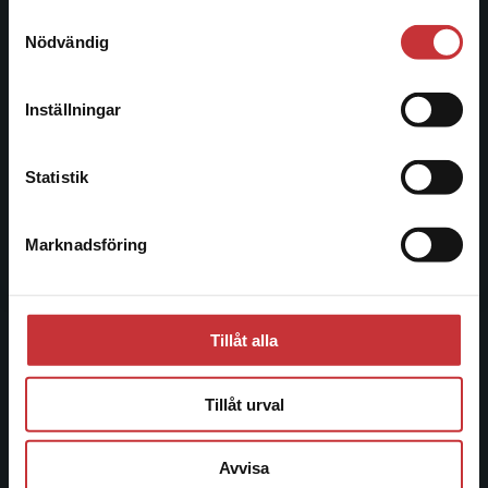
221 00 Lund
Samtyckesval
Vi erbjuder inte leveranser utanför Sverige. För
Nödvändig
Besöksadress:
att kunna slutföra ett köp måste
Åkergränden 1
leveransadressen vara i Sverige.
Läs mer
Inställningar
Kontakta kundservice
Kundservice
Statistik
Kontakta kundservice
Marknadsföring
Stäng
046-31 21 00
Frågor och svar
Köpvillkor
Tillåt alla
Systemkrav
Tillåt urval
Allmänna länkar
Avvisa