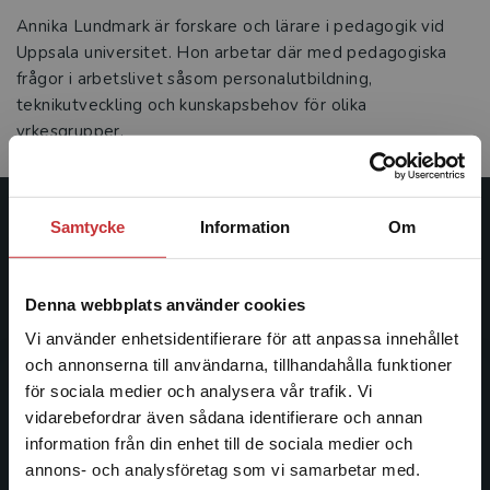
Annika Lundmark är forskare och lärare i pedagogik vid
Uppsala universitet. Hon arbetar där med pedagogiska
frågor i arbetslivet såsom personalutbildning,
teknikutveckling och kunskapsbehov för olika
yrkesgrupper.
Samtycke
Information
Om
Studentlitteratur
Studentlitteratur grundades 1963 och är idag Sveriges
Denna webbplats använder cookies
ledande utbildningsförlag. Med läromedel, kurslitteratur,
facklitteratur, utbildningar och digitala
Vi använder enhetsidentifierare för att anpassa innehållet
informationstjänster i utbudet, finns Studentlitteratur med
och annonserna till användarna, tillhandahålla funktioner
längs hela kunskapsresan.
för sociala medier och analysera vår trafik. Vi
Begränsad fraktregion
vidarebefordrar även sådana identifierare och annan
information från din enhet till de sociala medier och
Kontakta oss
annons- och analysföretag som vi samarbetar med.