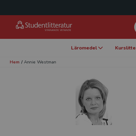
Läromedel
Kurslitt
Hem
/
Annie Westman