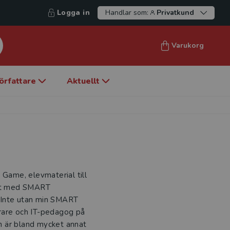
Logga in
Handlar som:
Privatkund
Varukorg
örfattare
Aktuellt
 Game, elevmaterial till
it med SMART
it Inte utan min SMART
rare och IT-pedagog på
h är bland mycket annat