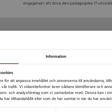
engagerad i att driva den pedagogiska IT-utveckl
Produkter
Begränsad fraktregion
Statsbidrag läromedel
Information
cookies
e för att anpassa innehållet och annonserna till användarna, tillh
Det verkar som att du besöker studentlitteratur.se via en
vår trafik. Vi vidarebefordrar även sådana identifierare och anna
enhet utanför Sverige. Vi erbjuder inte leveranser utanför
nnons- och analysföretag som vi samarbetar med. Dessa kan i sin
Sverige. För att kunna slutföra ett köp måste
c! 3 Lärarpaket - Tryckt
Magic! 3 - Digital el
har tillhandahållit eller som de har samlat in när du har använt 
leveransadressen vara i Sverige.
Läs mer
+ Digital lärarlicens 36
12 mån 30 elev
mån
Kontakta kundservice