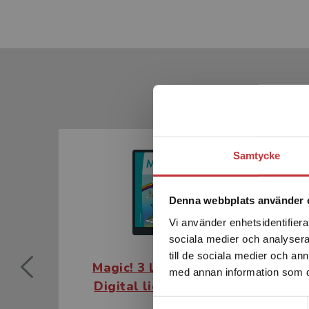
Samtycke
Denna webbplats använder 
Vi använder enhetsidentifierar
sociala medier och analysera 
till de sociala medier och a
Magic! 3 Lärarlicens -
Magi
med annan information som du 
Digital licens 12 mån
bok 
Samtyckesval