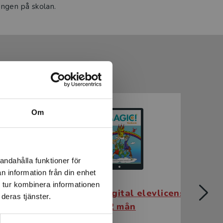
ingen på skolan.
Om
andahålla funktioner för
n information från din enhet
 tur kombinera informationen
evlicens
Magic! 3 - Digital elevlicens
Ma
deras tjänster.
er
12 mån