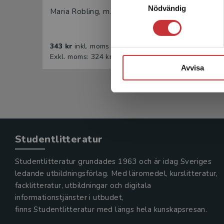
Nödvändig
Maria Robling, m.fl.
Maria 
957 k
343 kr
inkl. moms
Exkl. 
Exkl. moms: 324 kr
Avvisa
Studentlitteratur
Studentlitteratur grundades 1963 och är idag Sveriges
ledande utbildningsförlag. Med läromedel, kurslitteratur,
facklitteratur, utbildningar och digitala
informationstjänster i utbudet,
finns Studentlitteratur med längs hela kunskapsresan.