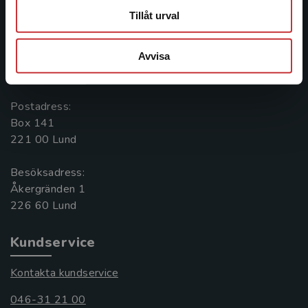
Tillåt urval
Kontakta oss
Kontakta oss
Avvisa
046-31 20 00
Postadress:
Box 141
221 00 Lund
Besöksadress:
Åkergränden 1
Kundservice
Kontakta kundservice
046-31 21 00