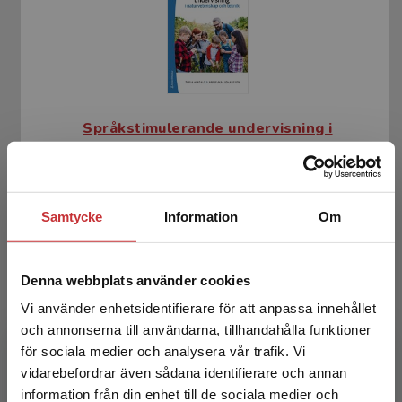
Språkstimulerande undervisning i
naturvetenskap och teknik
Alatalo, T - Johansson, A-M
Samtycke
Information
Om
288 kr
inkl. moms
Exkl. moms: 272 kr
Denna webbplats använder cookies
Vi använder enhetsidentifierare för att anpassa innehållet
och annonserna till användarna, tillhandahålla funktioner
för sociala medier och analysera vår trafik. Vi
Begränsad fraktregion
vidarebefordrar även sådana identifierare och annan
information från din enhet till de sociala medier och