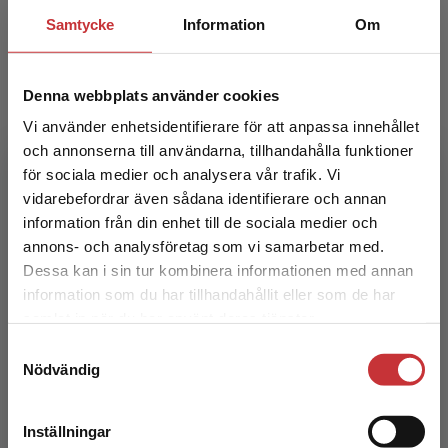
Samtycke
Information
Om
Denna webbplats använder cookies
Vi använder enhetsidentifierare för att anpassa innehållet
och annonserna till användarna, tillhandahålla funktioner
för sociala medier och analysera vår trafik. Vi
Begränsad fraktregion
Lågaffektivt bemötande
vidarebefordrar även sådana identifierare och annan
information från din enhet till de sociala medier och
Chipumbu Havelius, Axel (red.)
annons- och analysföretag som vi samarbetar med.
Dessa kan i sin tur kombinera informationen med annan
342 kr
inkl. moms
Exkl. moms: 323 kr
information som du har tillhandahållit eller som de har
Det verkar som att du besöker
samlat in när du har använt deras tjänster.
studentlitteratur.se via en enhet utanför Sverige.
Samtyckesval
Vi erbjuder inte leveranser utanför Sverige. För
Nödvändig
att kunna slutföra ett köp måste
leveransadressen vara i Sverige.
Läs mer
Inställningar