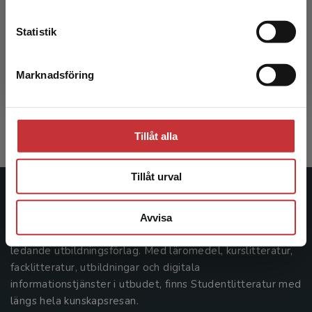
Kontakta kundservice
Statistik
Lågaffektivt bemötande
Marknadsföring
Stäng
Chipumbu Havelius, Axel (red.)
212 kr
inkl. moms
Exkl. moms: 200 kr
Tillåt alla
Tillåt urval
Studentlitteratur
Avvisa
Studentlitteratur grundades 1963 och är idag Sveriges
ledande utbildningsförlag. Med läromedel, kurslitteratur,
facklitteratur, utbildningar och digitala
informationstjänster i utbudet, finns Studentlitteratur med
längs hela kunskapsresan.