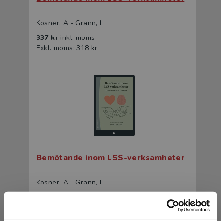
Kosner, A - Grann, L
337 kr
inkl. moms
Exkl. moms: 318 kr
Bemötande inom LSS-verksamheter
Kosner, A - Grann, L
209 kr
inkl. moms
Exkl. moms: 197 kr