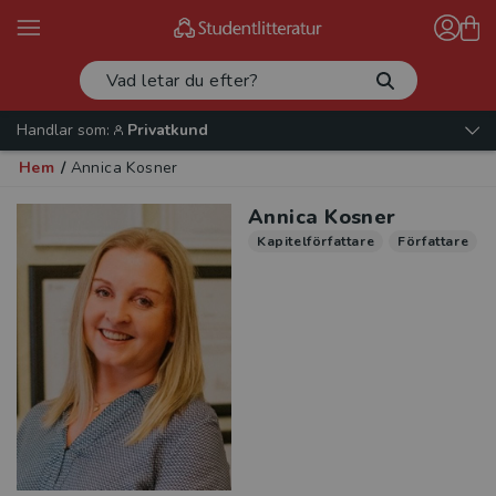
Handlar som:
Privatkund
Hem
/
Annica Kosner
Annica Kosner
Kapitelförfattare
Författare