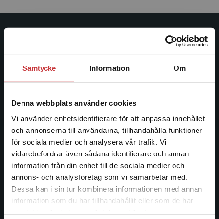
Studentlitteratur
Studentlitteratur grundades 1963 och är idag Sveriges
Samtycke
Information
Om
ledande utbildningsförlag. Med läromedel, kurslitteratur,
facklitteratur, utbildningar och digitala
informationstjänster i utbudet, finns Studentlitteratur med
Denna webbplats använder cookies
längs hela kunskapsresan.
Vi använder enhetsidentifierare för att anpassa innehållet
och annonserna till användarna, tillhandahålla funktioner
Kontakta oss
för sociala medier och analysera vår trafik. Vi
Begränsad fraktregion
vidarebefordrar även sådana identifierare och annan
Kontakta oss
information från din enhet till de sociala medier och
046-31 20 00
annons- och analysföretag som vi samarbetar med.
Dessa kan i sin tur kombinera informationen med annan
Postadress:
information som du har tillhandahållit eller som de har
Det verkar som att du besöker
Box 141
samlat in när du har använt deras tjänster.
studentlitteratur.se via en enhet utanför Sverige.