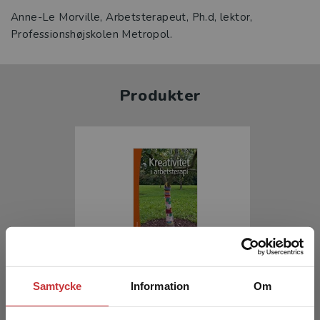
Anne-Le Morville, Arbetsterapeut, Ph.d, lektor,
Professionshøjskolen Metropol.
Produkter
Kreativitet i arbetsterapi
Samtycke
Information
Om
Gamborg, Gunner m.fl. (red.)