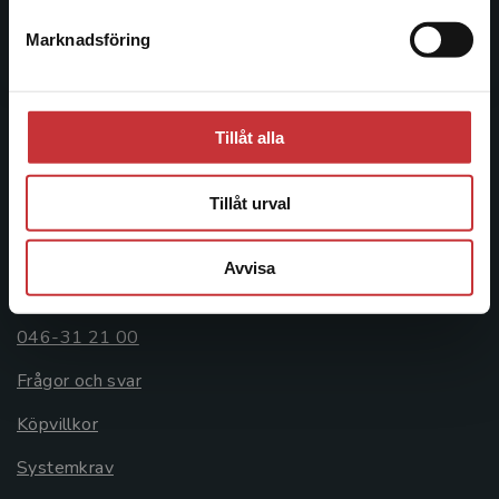
Postadress:
Marknadsföring
Stäng
Box 141
221 00 Lund
Besöksadress:
Tillåt alla
Åkergränden 1
Tillåt urval
Kundservice
Avvisa
Kontakta kundservice
046-31 21 00
Frågor och svar
Köpvillkor
Systemkrav