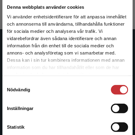
396 kr
inkl. moms
Denna webbplats använder cookies
Exkl. moms: 374 kr
Vi använder enhetsidentifierare för att anpassa innehållet
och annonserna till användarna, tillhandahålla funktioner
för sociala medier och analysera vår trafik. Vi
Begränsad fraktregion
vidarebefordrar även sådana identifierare och annan
Studentlitteratur
information från din enhet till de sociala medier och
annons- och analysföretag som vi samarbetar med.
Studentlitteratur grundades 1963 och är idag Sveriges
Dessa kan i sin tur kombinera informationen med annan
ledande utbildningsförlag. Med läromedel, kurslitteratur,
information som du har tillhandahållit eller som de har
Det verkar som att du besöker
facklitteratur, utbildningar och digitala
samlat in när du har använt deras tjänster.
studentlitteratur.se via en enhet utanför Sverige.
informationstjänster i utbudet, finns Studentlitteratur med
Samtyckesval
Vi erbjuder inte leveranser utanför Sverige. För
längs hela kunskapsresan.
Nödvändig
att kunna slutföra ett köp måste
leveransadressen vara i Sverige.
Läs mer
Kontakta oss
Inställningar
Kontakta kundservice
Kontakta oss
Statistik
046-31 20 00