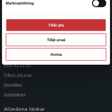
Box 141
Marknadsföring
Stäng
221 00 Lund
Besöksadress:
Åkergränden 1
Tillåt alla
Tillåt urval
Kundservice
Avvisa
Kontakta kundservice
046-31 21 00
Frågor och svar
Köpvillkor
Systemkrav
Allmänna länkar