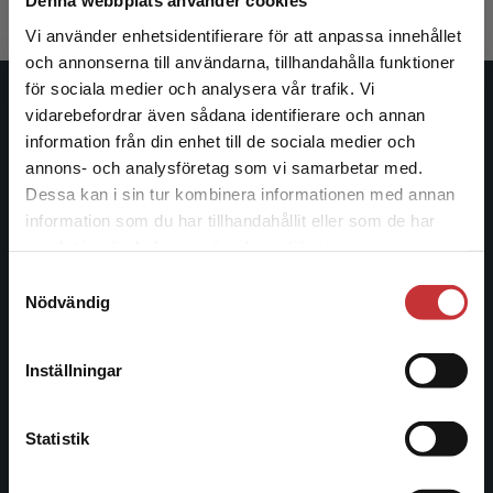
Denna webbplats använder cookies
Vi använder enhetsidentifierare för att anpassa innehållet
och annonserna till användarna, tillhandahålla funktioner
för sociala medier och analysera vår trafik. Vi
Begränsad fraktregion
Studentlitteratur
vidarebefordrar även sådana identifierare och annan
information från din enhet till de sociala medier och
Studentlitteratur grundades 1963 och är idag Sveriges
annons- och analysföretag som vi samarbetar med.
ledande utbildningsförlag. Med läromedel, kurslitteratur,
Dessa kan i sin tur kombinera informationen med annan
facklitteratur, utbildningar och digitala
information som du har tillhandahållit eller som de har
Det verkar som att du besöker
informationstjänster i utbudet, finns Studentlitteratur med
samlat in när du har använt deras tjänster.
studentlitteratur.se via en enhet utanför Sverige.
längs hela kunskapsresan.
Samtyckesval
Vi erbjuder inte leveranser utanför Sverige. För
Nödvändig
att kunna slutföra ett köp måste
Kontakta oss
leveransadressen vara i Sverige.
Läs mer
Inställningar
Kontakta oss
Kontakta kundservice
046-31 20 00
Statistik
Postadress: