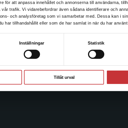
e för att anpassa innehållet och annonserna till användarna, tillh
Det verkar som att du besöker studentlitteratur.se via en
Kontakta oss
Kundservice
vår trafik. Vi vidarebefordrar även sådana identifierare och anna
enhet utanför Sverige. Vi erbjuder inte leveranser utanför
nnons- och analysföretag som vi samarbetar med. Dessa kan i sin
Sverige. För att kunna slutföra ett köp måste
Kontakta oss
Kontakta kundservice
har tillhandahållit eller som de har samlat in när du har använt 
leveransadressen vara i Sverige.
Läs mer
046-31 20 00
046-31 21 00
Kontakta kundservice
Inställningar
Statistik
Postadress:
Frågor och svar
Box 141
Köpvillkor
221 00 Lund
Systemkrav
Stäng
Besöksadress:
Tillåt urval
Åkergränden 1