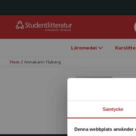
Läromedel
Kurslitt
Hem
/
Annakarin Nyberg
Samtycke
Denna webbplats använder 