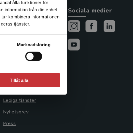
andahålla funktioner för
Allmänna länkar
Sociala medier
n information från din enhet
 tur kombinera informationen
Om oss
deras tjänster.
Avtal och rättigheter
Marknadsföring
Cookies
Cookieinställningar
GDPR och
personuppgifter
Tillåt alla
Jobba hos oss
Lediga tjänster
Nyhetsbrev
Press