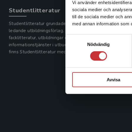
Vi använder enhetsidentifierar
Studentlitteratur
sociala medier och analysera 
till de sociala medier och a
Studentlitteratur grundades 1963 och är idag Sveriges
med annan information som du 
ledande utbildningsförlag. Med läromedel, kurslitteratur,
facklitteratur, utbildningar och digitala
Samtyckesval
Nödvändig
informationstjänster i utbudet,
finns Studentlitteratur med längs hela kunskapsresan.
Avvisa