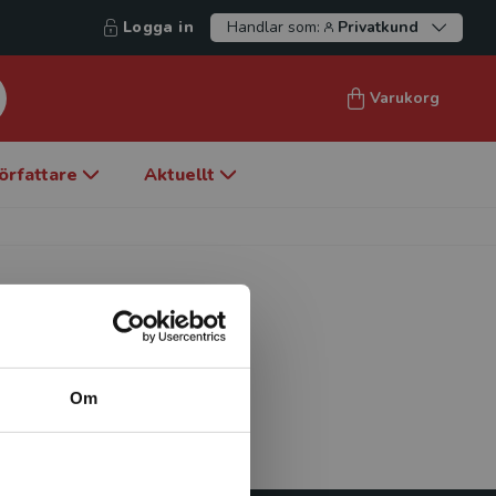
Logga in
Handlar som:
Privatkund
Varukorg
örfattare
Aktuellt
ch universitetslektor i
Om