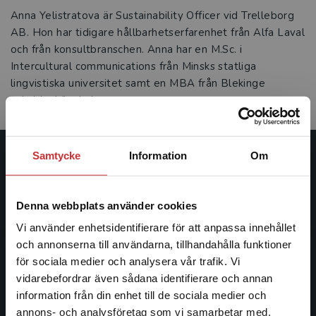
Anna Yelistratova är Sustainability Officer vid Trelleborg
AB. Hon har tidigare hållbarhets­erfarenhet från Alfa Laval
och från konsultbranschen. Anna har en M.Sc. i
Intercultural communications från Minsks statliga
lingvistiska universitet samt en MBA från Blekinge
tekniska högskola.
Samtycke
Information
Om
Studentlitteratur
Studentlitteratur grundades 1963 och är idag Sveriges
Denna webbplats använder cookies
ledande utbildningsförlag. Med läromedel, kurslitteratur,
Vi använder enhetsidentifierare för att anpassa innehållet
facklitteratur, utbildningar och digitala
och annonserna till användarna, tillhandahålla funktioner
informationstjänster i utbudet, finns Studentlitteratur med
för sociala medier och analysera vår trafik. Vi
längs hela kunskapsresan.
Begränsad fraktregion
vidarebefordrar även sådana identifierare och annan
information från din enhet till de sociala medier och
Kontakta oss
annons- och analysföretag som vi samarbetar med.