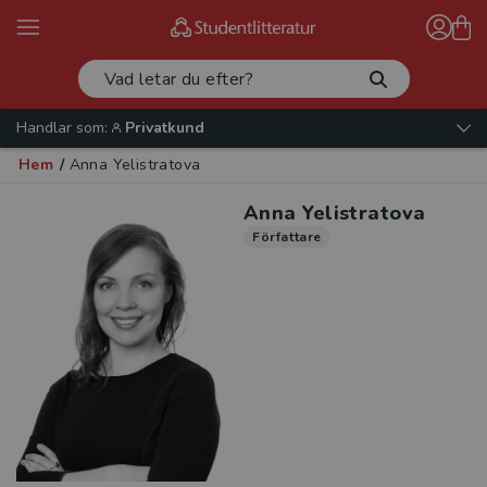
Handlar som:
Privatkund
Hem
/
Anna Yelistratova
Anna Yelistratova
Författare