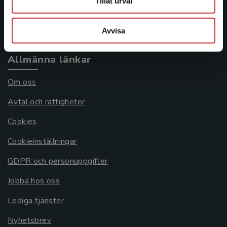
Tillåt urval
Köpvillkor
Systemkrav
Avvisa
Allmänna länkar
Om oss
Avtal och rättigheter
Cookies
Cookieinställningar
GDPR och personuppgifter
Jobba hos oss
Lediga tjänster
Nyhetsbrev