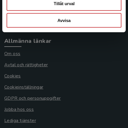
Frågor och svar
Tillåt urval
Köpvillkor
Avvisa
Systemkrav
Allmänna länkar
Om oss
Avtal och rättigheter
Cookies
Cookieinställningar
GDPR och personuppgifter
Jobba hos oss
Lediga tjänster