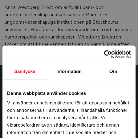
Anna Westberg Broström är fil.dr i barn- och
ungdomsvetenskap och verksam vid Barn- och
ungdomsvetenskapliga institutionen på Stockholms
universitet. Hon forskar för närvarande om scoutrörelsens
barnperspektiv och kunskapssyn. Westberg Broström
tycker om att känna värmen från en solvarm klippa efter
en dags seglats i Stockholms skärgård.
Samtycke
Information
Om
Studentlitteratur
Denna webbplats använder cookies
Studentlitteratur grundades 1963 och är idag Sveriges
ledande utbildningsförlag. Med läromedel, kurslitteratur,
Vi använder enhetsidentifierare för att anpassa innehållet
facklitteratur, utbildningar och digitala
och annonserna till användarna, tillhandahålla funktioner
informationstjänster i utbudet, finns Studentlitteratur med
för sociala medier och analysera vår trafik. Vi
Begränsad fraktregion
längs hela kunskapsresan.
vidarebefordrar även sådana identifierare och annan
information från din enhet till de sociala medier och