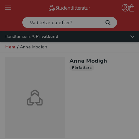
Handlar som:
Privatkund
Hem
/
Anna Modigh
Anna Modigh
Författare