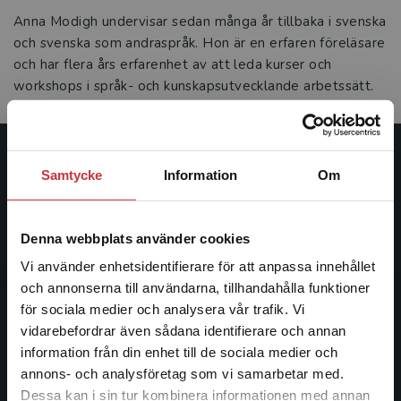
Anna Modigh undervisar sedan många år tillbaka i svenska
och svenska som andraspråk. Hon är en erfaren föreläsare
och har flera års erfarenhet av att leda kurser och
workshops i språk- och kunskapsutvecklande arbetssätt.
Studentlitteratur
Samtycke
Information
Om
Studentlitteratur grundades 1963 och är idag Sveriges
ledande utbildningsförlag. Med läromedel, kurslitteratur,
Denna webbplats använder cookies
facklitteratur, utbildningar och digitala
Vi använder enhetsidentifierare för att anpassa innehållet
informationstjänster i utbudet, finns Studentlitteratur med
och annonserna till användarna, tillhandahålla funktioner
längs hela kunskapsresan.
för sociala medier och analysera vår trafik. Vi
Begränsad fraktregion
vidarebefordrar även sådana identifierare och annan
Kontakta oss
information från din enhet till de sociala medier och
annons- och analysföretag som vi samarbetar med.
Kontakta oss
Dessa kan i sin tur kombinera informationen med annan