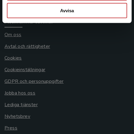
Systemkrav
Avvisa
Allmänna länkar
Om oss
Avtal och rättigheter
Cookies
Cookieinställningar
GDPR och personuppgifter
Jobba hos oss
Lediga tjänster
Nyhetsbrev
Press