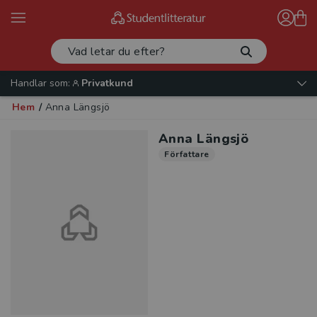
Handlar som:
Privatkund
Hem
/
Anna Längsjö
Anna Längsjö
Författare