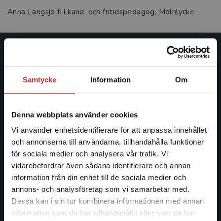
Anna Längsjö fi l.kand. och fritidspedagog, Mölnlycke
Studentlitteratur
Samtycke
Information
Om
Studentlitteratur grundades 1963 och är idag Sveriges
ledande utbildningsförlag. Med läromedel, kurslitteratur,
facklitteratur, utbildningar och digitala
Denna webbplats använder cookies
informationstjänster i utbudet, finns Studentlitteratur med
längs hela kunskapsresan.
Vi använder enhetsidentifierare för att anpassa innehållet
och annonserna till användarna, tillhandahålla funktioner
för sociala medier och analysera vår trafik. Vi
Kontakta oss
Begränsad fraktregion
vidarebefordrar även sådana identifierare och annan
Kontakta oss
information från din enhet till de sociala medier och
annons- och analysföretag som vi samarbetar med.
046-31 20 00
Dessa kan i sin tur kombinera informationen med annan
information som du har tillhandahållit eller som de har
Postadress:
Det verkar som att du besöker