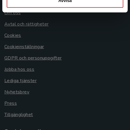
Avvisa
Om oss
Avtal och rättigheter
Cookies
Cookieinställningar
GDPR och personuppgifter
Jobba hos oss
Lediga tjänster
Nyhetsbrev
Press
Tillgänglighet