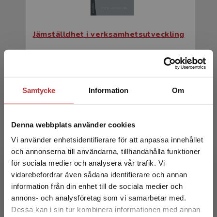
Jämställdhet i verksamhetsutveckling
Lindholm, Kristina (red.)
343 kr
inkl. moms
Exkl. moms: 324 kr
Samtycke
Information
Om
Denna webbplats använder cookies
Vi använder enhetsidentifierare för att anpassa innehållet
och annonserna till användarna, tillhandahålla funktioner
för sociala medier och analysera vår trafik. Vi
Begränsad fraktregion
vidarebefordrar även sådana identifierare och annan
information från din enhet till de sociala medier och
Jämställdhet i verksamhetsutveckling
annons- och analysföretag som vi samarbetar med.
Dessa kan i sin tur kombinera informationen med annan
Lindholm, Kristina (red.)