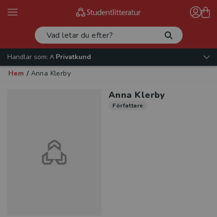
Handlar som:
Privatkund
Hem
/
Anna Klerby
Anna Klerby
Författare