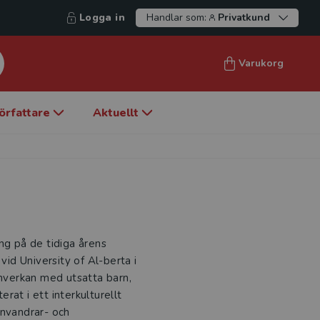
Logga in
Handlar som:
Privatkund
Varukorg
örfattare
Aktuellt
ng på de tidiga årens
vid University of Al-berta i
amverkan med utsatta barn,
rat i ett interkulturellt
invandrar- och