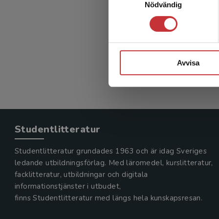
Nödvändig
Avvisa
Studentlitteratur
Studentlitteratur grundades 1963 och är idag Sveriges
ledande utbildningsförlag. Med läromedel, kurslitteratur,
facklitteratur, utbildningar och digitala
informationstjänster i utbudet,
finns Studentlitteratur med längs hela kunskapsresan.