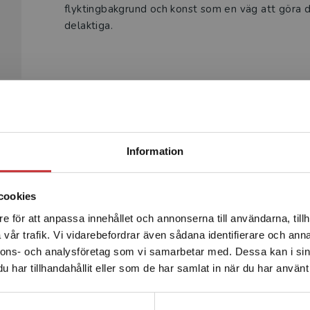
flyktingbakgrund och konst som en väg att göra d
delaktiga.
Begränsad fraktregion
Produkter
Information
cookies
e för att anpassa innehållet och annonserna till användarna, tillh
Det verkar som att du besöker studentlitteratur.se via en
vår trafik. Vi vidarebefordrar även sådana identifierare och anna
enhet utanför Sverige. Vi erbjuder inte leveranser utanför
nnons- och analysföretag som vi samarbetar med. Dessa kan i sin
Sverige. För att kunna slutföra ett köp måste
har tillhandahållit eller som de har samlat in när du har använt 
leveransadressen vara i Sverige.
Läs mer
Kontakta kundservice