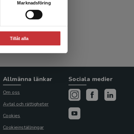
Marknadsföring
Tillåt alla
Allmänna länkar
Sociala medier
Om oss
Avtal och rättigheter
Cookies
Cookieinställningar