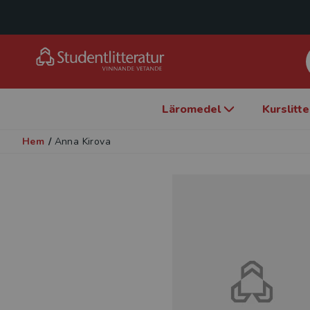
Läromedel
Kurslitt
Hem
/
Anna Kirova