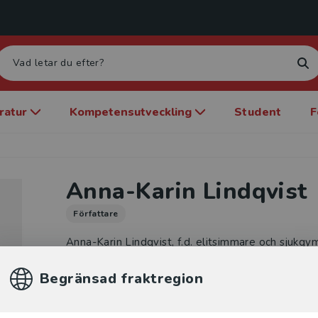
eratur
Kompetensutveckling
Student
F
Anna-Karin Lindqvist
Författare
Anna-Karin Lindqvist, f.d. elitsimmare och sjukgy
simlandslaget och det svenska olympiska laget, är
Begränsad fraktregion
Luleå tekniska universitet och har lång erfarenhe
träning, stresshantering och hälsopromotion.