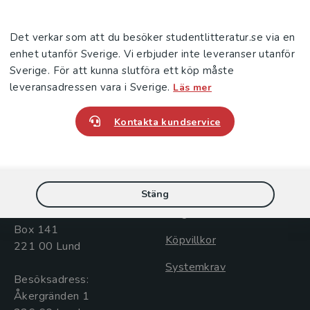
Det verkar som att du besöker studentlitteratur.se via en
enhet utanför Sverige. Vi erbjuder inte leveranser utanför
Sverige. För att kunna slutföra ett köp måste
leveransadressen vara i Sverige.
Läs mer
Kontakta kundservice
Kontakta oss
Kundservice
Kontakta oss
Kontakta kundservice
046-31 20 00
046-31 21 00
Stäng
Postadress:
Frågor och svar
Box 141
Köpvillkor
221 00 Lund
Systemkrav
Besöksadress:
Åkergränden 1