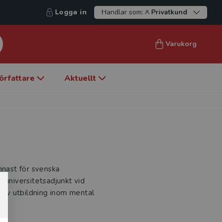
Logga in
Handlar som:
Privatkund
Varukorg
örfattare
Aktuellt
mnast för svenska
 universitetsadjunkt vid
t av utbildning inom mental