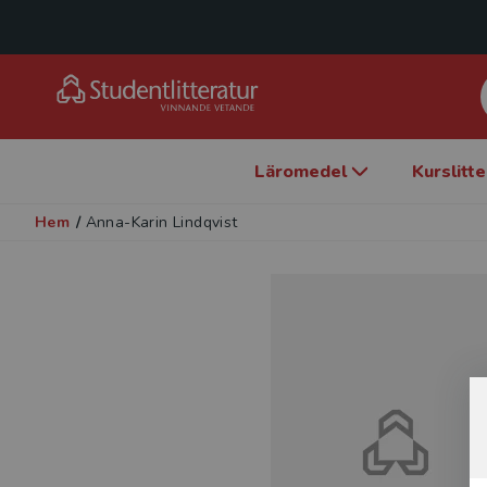
Läromedel
Kurslitt
Hem
/
Anna-Karin Lindqvist