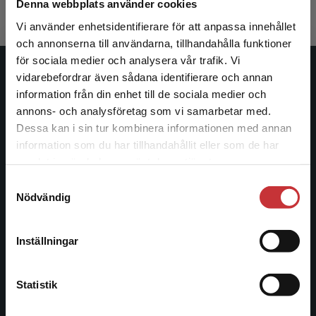
Denna webbplats använder cookies
Vi använder enhetsidentifierare för att anpassa innehållet
och annonserna till användarna, tillhandahålla funktioner
för sociala medier och analysera vår trafik. Vi
Begränsad fraktregion
vidarebefordrar även sådana identifierare och annan
Studentlitteratur
information från din enhet till de sociala medier och
annons- och analysföretag som vi samarbetar med.
Studentlitteratur grundades 1963 och är idag Sveriges
Dessa kan i sin tur kombinera informationen med annan
ledande utbildningsförlag. Med läromedel, kurslitteratur,
information som du har tillhandahållit eller som de har
facklitteratur, utbildningar och digitala
Det verkar som att du besöker
samlat in när du har använt deras tjänster.
informationstjänster i utbudet, finns Studentlitteratur med
studentlitteratur.se via en enhet utanför Sverige.
längs hela kunskapsresan.
Samtyckesval
Vi erbjuder inte leveranser utanför Sverige. För
Nödvändig
att kunna slutföra ett köp måste
Kontakta oss
leveransadressen vara i Sverige.
Läs mer
Inställningar
Kontakta oss
Kontakta kundservice
046-31 20 00
Statistik
Postadress: