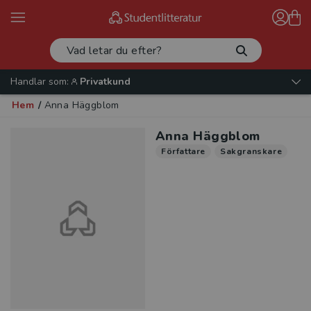
Handlar som:
Privatkund
Hem
/
Anna Häggblom
Anna Häggblom
Författare
Sakgranskare