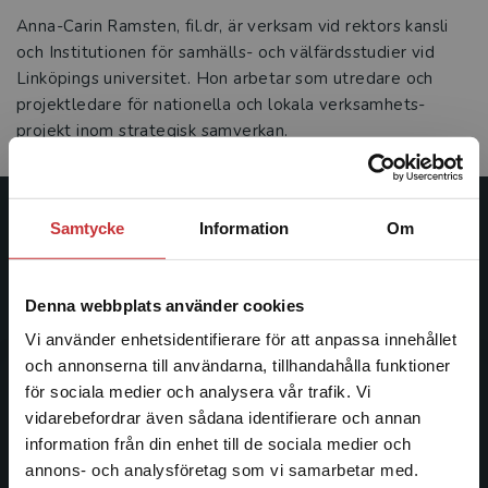
Anna-Carin Ramsten, fil.dr, är verksam vid rektors kansli
och Institutionen för samhälls- och välfärdsstudier vid
Linköpings universitet. Hon arbetar som utredare och
projektledare för nationella och lokala verksamhets­-
projekt inom strategisk samverkan.
Samtycke
Information
Om
Studentlitteratur
Studentlitteratur grundades 1963 och är idag Sveriges
Denna webbplats använder cookies
ledande utbildningsförlag. Med läromedel, kurslitteratur,
facklitteratur, utbildningar och digitala
Vi använder enhetsidentifierare för att anpassa innehållet
informationstjänster i utbudet, finns Studentlitteratur med
och annonserna till användarna, tillhandahålla funktioner
längs hela kunskapsresan.
för sociala medier och analysera vår trafik. Vi
Begränsad fraktregion
vidarebefordrar även sådana identifierare och annan
information från din enhet till de sociala medier och
Kontakta oss
annons- och analysföretag som vi samarbetar med.