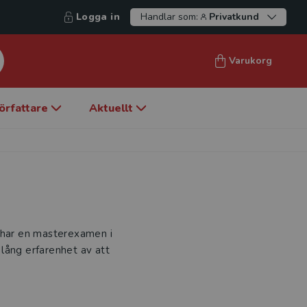
Logga in
Handlar som:
Privatkund
Varukorg
örfattare
Aktuellt
h har en masterexamen i
lång erfarenhet av att