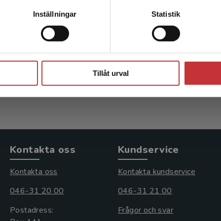
Kontakta kundservice
Inställningar
Statistik
tativ metod
Handbok i uppsatsskr
 C - Skansholm, A
Jacobsson, K - Skansholm, 
Stäng
kl. moms
301 kr
inkl. moms
Tillåt urval
s: 278 kr
Exkl. moms: 284 kr
Kontakta oss
Kundservice
Kontakta oss
Kontakta kundservice
046-31 20 00
046-31 21 00
Postadress:
Frågor och svar