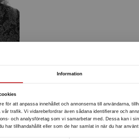
Begränsad fraktregion
Information
Produkter
cookies
e för att anpassa innehållet och annonserna till användarna, tillh
Det verkar som att du besöker studentlitteratur.se via en
vår trafik. Vi vidarebefordrar även sådana identifierare och anna
enhet utanför Sverige. Vi erbjuder inte leveranser utanför
nnons- och analysföretag som vi samarbetar med. Dessa kan i sin
Sverige. För att kunna slutföra ett köp måste
har tillhandahållit eller som de har samlat in när du har använt 
leveransadressen vara i Sverige.
Läs mer