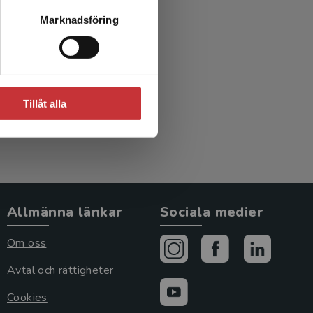
Marknadsföring
ivande
A
Tillåt alla
Allmänna länkar
Sociala medier
Om oss
Avtal och rättigheter
Cookies