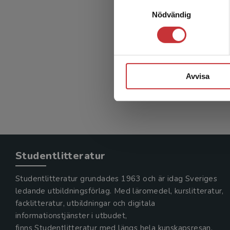
Samtyckesval
Nödvändig
Kvanti
Berggren,
295 kr
in
Avvisa
Exkl. mom
Studentlitteratur
Studentlitteratur grundades 1963 och är idag Sveriges
ledande utbildningsförlag. Med läromedel, kurslitteratur,
facklitteratur, utbildningar och digitala
informationstjänster i utbudet,
finns Studentlitteratur med längs hela kunskapsresan.