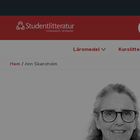
Läromedel
Kurslitt
Hem
/
Ann Skansholm