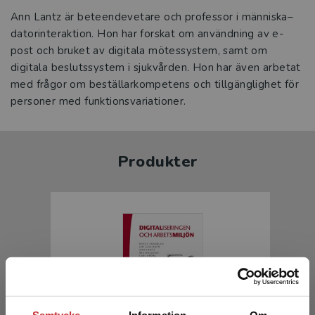
Ann Lantz är beteendevetare och professor i människa–
datorinteraktion. Hon har forskat om användning av e-
post och bruket av digitala mötessystem, samt om
digitala beslutssystem i sjukvården. Hon har även arbetat
med frågor om beställarkompetens och tillgänglighet för
personer med funktionsvariationer.
Produkter