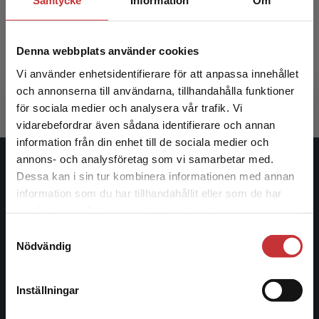
Samtycke
Information
Om
Digitaliseringen och arbetsmiljön
Denna webbplats använder cookies
Sandblad, Bengt m.fl.
385 kr
inkl. moms
Vi använder enhetsidentifierare för att anpassa innehållet
Exkl. moms: 363 kr
och annonserna till användarna, tillhandahålla funktioner
för sociala medier och analysera vår trafik. Vi
Begränsad fraktregion
vidarebefordrar även sådana identifierare och annan
information från din enhet till de sociala medier och
annons- och analysföretag som vi samarbetar med.
Studentlitteratur
Dessa kan i sin tur kombinera informationen med annan
information som du har tillhandahållit eller som de har
Det verkar som att du besöker
Studentlitteratur grundades 1963 och är idag Sveriges
samlat in när du har använt deras tjänster.
studentlitteratur.se via en enhet utanför Sverige.
ledande utbildningsförlag. Med läromedel, kurslitteratur,
Samtyckesval
Vi erbjuder inte leveranser utanför Sverige. För
facklitteratur, utbildningar och digitala
Nödvändig
att kunna slutföra ett köp måste
informationstjänster i utbudet, finns Studentlitteratur med
leveransadressen vara i Sverige.
Läs mer
längs hela kunskapsresan.
Inställningar
Kontakta kundservice
Kontakta oss