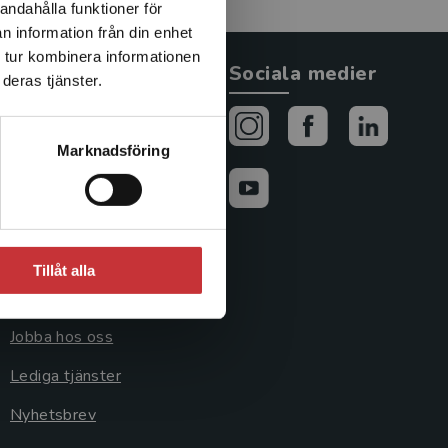
andahålla funktioner för
n information från din enhet
 tur kombinera informationen
Allmänna länkar
Sociala medier
deras tjänster.
Om oss
Marknadsföring
Avtal och rättigheter
Cookies
Cookieinställningar
Tillåt alla
GDPR och
personuppgifter
Jobba hos oss
Lediga tjänster
Nyhetsbrev