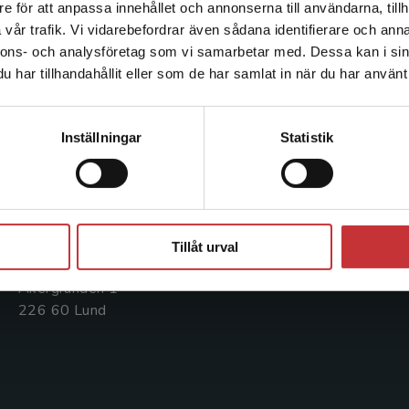
e för att anpassa innehållet och annonserna till användarna, tillh
Det verkar som att du besöker studentlitteratur.se via en
vår trafik. Vi vidarebefordrar även sådana identifierare och anna
enhet utanför Sverige. Vi erbjuder inte leveranser utanför
nnons- och analysföretag som vi samarbetar med. Dessa kan i sin
Sverige. För att kunna slutföra ett köp måste
Kontakta oss
Kundservice
har tillhandahållit eller som de har samlat in när du har använt 
leveransadressen vara i Sverige.
Läs mer
Kontakta oss
Kontakta kundservice
Kontakta kundservice
Inställningar
Statistik
046-31 20 00
046-31 21 00
Postadress:
Frågor och svar
Box 141
Köpvillkor
Stäng
221 00 Lund
Tillåt urval
Systemkrav
Besöksadress:
Åkergränden 1