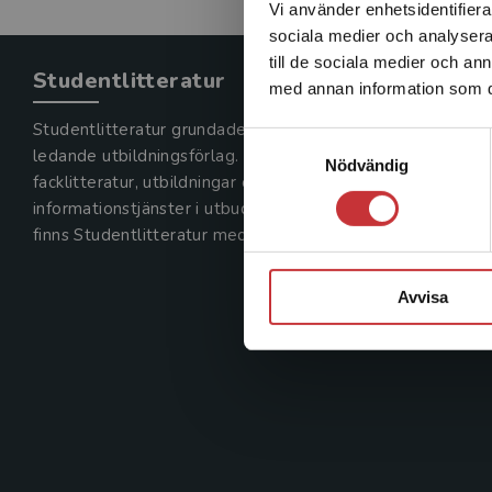
Vi använder enhetsidentifierar
sociala medier och analysera 
till de sociala medier och a
Studentlitteratur
med annan information som du 
Studentlitteratur grundades 1963 och är idag Sveriges
Samtyckesval
ledande utbildningsförlag. Med läromedel, kurslitteratur,
Nödvändig
facklitteratur, utbildningar och digitala
informationstjänster i utbudet,
finns Studentlitteratur med längs hela kunskapsresan.
Avvisa