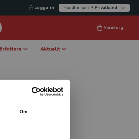
Logga in
Handlar som:
Privatkund
Varukorg
örfattare
Aktuellt
Om