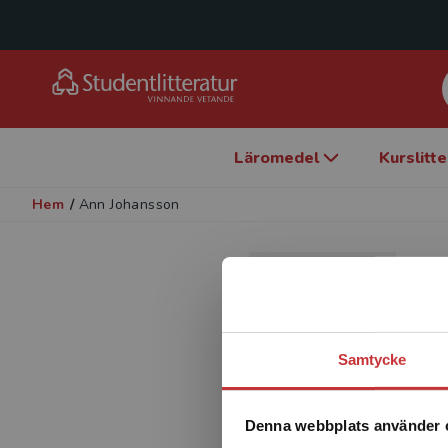
Läromedel
Kurslitt
Hem
/
Ann Johansson
A
F
Samtycke
Denna webbplats använder 