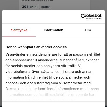
304 kr
inkl. moms
Exkl. moms: 287 kr
Samtycke
Information
Om
Denna webbplats använder cookies
Vi använder enhetsidentifierare för att anpassa innehållet
och annonserna till användarna, tillhandahålla funktioner
Arkeologi och kulturarv i skolan
för sociala medier och analysera vår trafik. Vi
Begränsad fraktregion
vidarebefordrar även sådana identifierare och annan
Synnestvedt, Anita
information från din enhet till de sociala medier och
annons- och analysföretag som vi samarbetar med.
197 kr
inkl. moms
Exkl. moms: 186 kr
Dessa kan i sin tur kombinera informationen med annan
information som du har tillhandahållit eller som de har
Det verkar som att du besöker
samlat in när du har använt deras tjänster.
studentlitteratur.se via en enhet utanför Sverige.