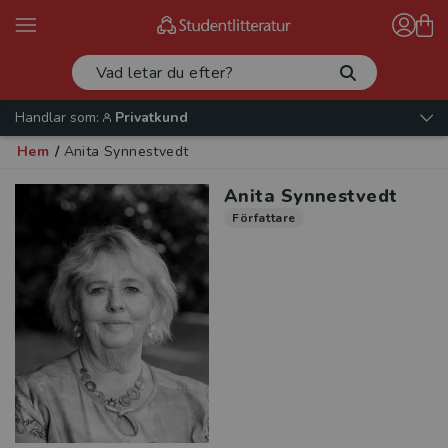
Handlar som:
Privatkund
Hem
/
Anita Synnestvedt
Anita Synnestvedt
Författare