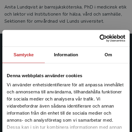
Anita Lundqvist är barnsjuksköterska, PhD i medicinsk etik
och lektor vid Institutionen för hälsa, vård och samhälle,
Sektionen för omvårdnad vid Lunds universitet.
Studentlitteratur
Samtycke
Information
Om
Studentlitteratur grundades 1963 och är idag Sveriges
ledande utbildningsförlag. Med läromedel, kurslitteratur,
Denna webbplats använder cookies
facklitteratur, utbildningar och digitala
informationstjänster i utbudet, finns Studentlitteratur med
Vi använder enhetsidentifierare för att anpassa innehållet
längs hela kunskapsresan.
och annonserna till användarna, tillhandahålla funktioner
för sociala medier och analysera vår trafik. Vi
Begränsad fraktregion
vidarebefordrar även sådana identifierare och annan
Kontakta oss
information från din enhet till de sociala medier och
Kontakta oss
annons- och analysföretag som vi samarbetar med.
Dessa kan i sin tur kombinera informationen med annan