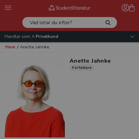
Handlar som:
Privatkund
Hem
/
Anette Jahnke
Anette Jahnke
Författare