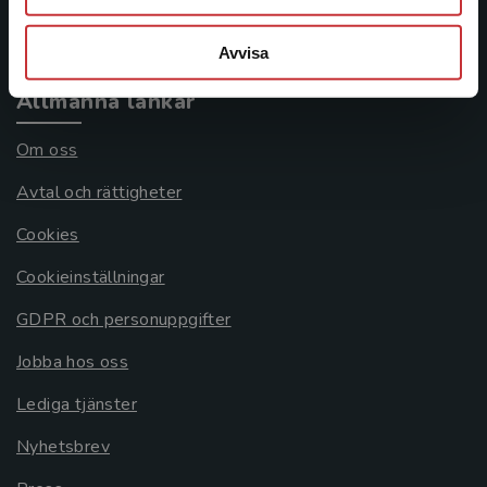
Systemkrav
Avvisa
Allmänna länkar
Om oss
Avtal och rättigheter
Cookies
Cookieinställningar
GDPR och personuppgifter
Jobba hos oss
Lediga tjänster
Nyhetsbrev