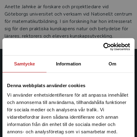
Anette Jahnke är forskare och projektledare vid
Göteborgs universitet och verksam vid Nationellt centrum
för matematikutbildning. I sin forskning har hon intresserat
sig för den praktiska kunskapens natur och betydelse för
lärares, rektorers och elevers kunskapsutveckling.
Studentlitteratur
Samtycke
Information
Om
Studentlitteratur grundades 1963 och är idag Sveriges
ledande utbildningsförlag. Med läromedel, kurslitteratur,
Denna webbplats använder cookies
facklitteratur, utbildningar och digitala
Vi använder enhetsidentifierare för att anpassa innehållet
informationstjänster i utbudet, finns Studentlitteratur med
och annonserna till användarna, tillhandahålla funktioner
längs hela kunskapsresan.
för sociala medier och analysera vår trafik. Vi
Begränsad fraktregion
vidarebefordrar även sådana identifierare och annan
Kontakta oss
information från din enhet till de sociala medier och
annons- och analysföretag som vi samarbetar med.