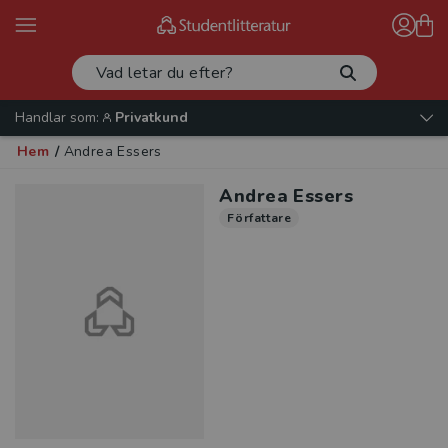
Handlar som:
Privatkund
Hem
/
Andrea Essers
Andrea Essers
Författare