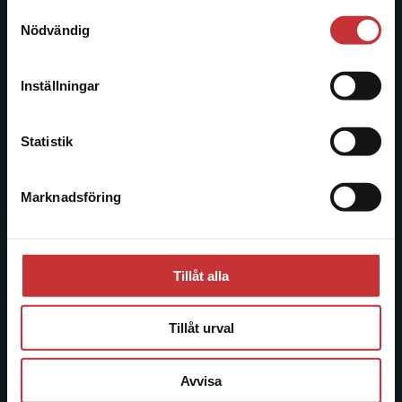
Samtyckesval
Vi erbjuder inte leveranser utanför Sverige. För
Nödvändig
Besöksadress:
att kunna slutföra ett köp måste
Åkergränden 1
leveransadressen vara i Sverige.
Läs mer
Inställningar
Kontakta kundservice
Kundservice
Statistik
Kontakta kundservice
Marknadsföring
Stäng
046-31 21 00
Frågor och svar
Köpvillkor
Tillåt alla
Systemkrav
Tillåt urval
Allmänna länkar
Avvisa
Om oss