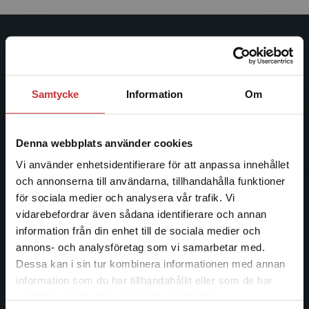
Studentlitteratur
Studentlitteratur grundades 1963 och är idag Sveriges
Samtycke
Information
Om
ledande utbildningsförlag. Med läromedel, kurslitteratur,
facklitteratur, utbildningar och digitala
informationstjänster i utbudet, finns Studentlitteratur med
Denna webbplats använder cookies
längs hela kunskapsresan.
Vi använder enhetsidentifierare för att anpassa innehållet
och annonserna till användarna, tillhandahålla funktioner
Kontakta oss
för sociala medier och analysera vår trafik. Vi
Begränsad fraktregion
vidarebefordrar även sådana identifierare och annan
Kontakta oss
information från din enhet till de sociala medier och
046-31 20 00
annons- och analysföretag som vi samarbetar med.
Dessa kan i sin tur kombinera informationen med annan
Postadress:
information som du har tillhandahållit eller som de har
Box 141
Det verkar som att du besöker
samlat in när du har använt deras tjänster.
221 00 Lund
studentlitteratur.se via en enhet utanför Sverige.