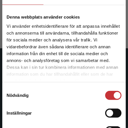
Tidström, Anders
Denna webbplats använder cookies
287 kr
inkl. moms
Vi använder enhetsidentifierare för att anpassa innehållet
Exkl. moms: 271 kr
och annonserna till användarna, tillhandahålla funktioner
för sociala medier och analysera vår trafik. Vi
Begränsad fraktregion
vidarebefordrar även sådana identifierare och annan
information från din enhet till de sociala medier och
annons- och analysföretag som vi samarbetar med.
Studentlitteratur
Dessa kan i sin tur kombinera informationen med annan
information som du har tillhandahållit eller som de har
Studentlitteratur grundades 1963 och är idag Sveriges
Det verkar som att du besöker
samlat in när du har använt deras tjänster.
ledande utbildningsförlag. Med läromedel, kurslitteratur,
studentlitteratur.se via en enhet utanför Sverige.
facklitteratur, utbildningar och digitala
Samtyckesval
Vi erbjuder inte leveranser utanför Sverige. För
Nödvändig
informationstjänster i utbudet, finns Studentlitteratur med
att kunna slutföra ett köp måste
längs hela kunskapsresan.
leveransadressen vara i Sverige.
Läs mer
Inställningar
Kontakta oss
Kontakta kundservice