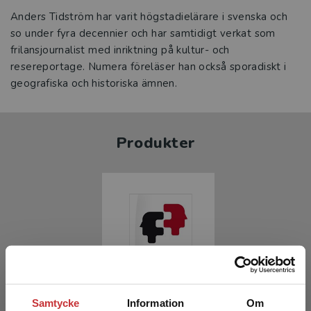
Anders Tidström har varit högstadielärare i svenska och
so under fyra decennier och har samtidigt verkat som
frilansjournalist med inriktning på kultur- och
resereportage. Numera föreläser han också sporadiskt i
geografiska och historiska ämnen.
Produkter
Samtycke
Information
Om
Tvålärarskap