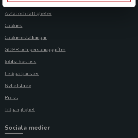
Om oss
Avtal och rättigheter
Cookies
Cookieinställningar
GDPR och personuppgifter
Jobba hos oss
Lediga tjänster
Nyhetsbrev
Press
Tillgänglighet
Sociala medier