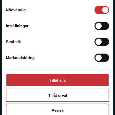
Samtyckesval
Vi erbjuder inte leveranser utanför Sverige. För
Nödvändig
Besöksadress:
att kunna slutföra ett köp måste
Åkergränden 1
leveransadressen vara i Sverige.
Läs mer
Inställningar
Kontakta kundservice
Kundservice
Statistik
Kontakta kundservice
Marknadsföring
Stäng
046-31 21 00
Frågor och svar
Köpvillkor
Tillåt alla
Systemkrav
Tillåt urval
Allmänna länkar
Avvisa