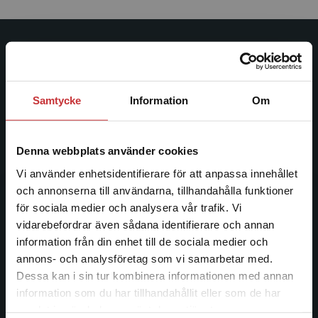
Studentlitteratur
Studentlitteratur grundades 1963 och är idag Sveriges
Samtycke
Information
Om
ledande utbildningsförlag. Med läromedel, kurslitteratur,
facklitteratur, utbildningar och digitala
informationstjänster i utbudet, finns Studentlitteratur med
Denna webbplats använder cookies
längs hela kunskapsresan.
Vi använder enhetsidentifierare för att anpassa innehållet
och annonserna till användarna, tillhandahålla funktioner
Kontakta oss
för sociala medier och analysera vår trafik. Vi
Begränsad fraktregion
vidarebefordrar även sådana identifierare och annan
Kontakta oss
information från din enhet till de sociala medier och
046-31 20 00
annons- och analysföretag som vi samarbetar med.
Dessa kan i sin tur kombinera informationen med annan
Postadress:
information som du har tillhandahållit eller som de har
Box 141
Det verkar som att du besöker
samlat in när du har använt deras tjänster.
221 00 Lund
studentlitteratur.se via en enhet utanför Sverige.