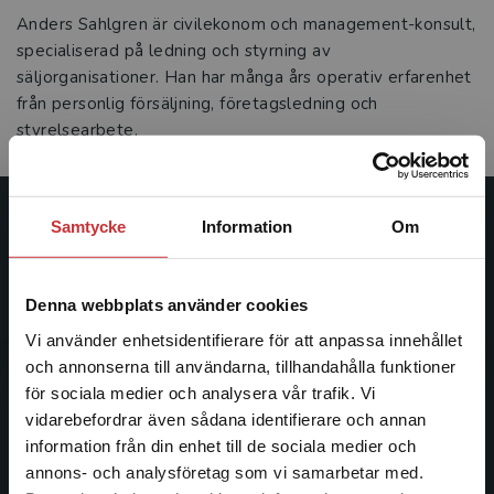
Anders Sahlgren är civilekonom och management­­-konsult,
specialiserad på ledning och styrning av
säljorganisationer. Han har många års operativ erfarenhet
från personlig försäljning, företags­ledning och
styrelsearbete.
Samtycke
Information
Om
Studentlitteratur
Studentlitteratur grundades 1963 och är idag Sveriges
Denna webbplats använder cookies
ledande utbildningsförlag. Med läromedel, kurslitteratur,
facklitteratur, utbildningar och digitala
Vi använder enhetsidentifierare för att anpassa innehållet
informationstjänster i utbudet, finns Studentlitteratur med
och annonserna till användarna, tillhandahålla funktioner
längs hela kunskapsresan.
för sociala medier och analysera vår trafik. Vi
Begränsad fraktregion
vidarebefordrar även sådana identifierare och annan
information från din enhet till de sociala medier och
Kontakta oss
annons- och analysföretag som vi samarbetar med.