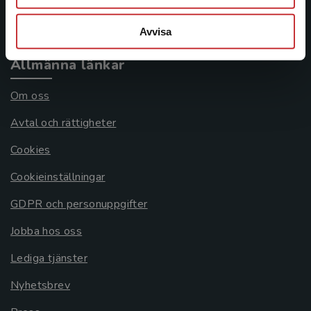
Systemkrav
Avvisa
Allmänna länkar
Om oss
Avtal och rättigheter
Cookies
Cookieinställningar
GDPR och personuppgifter
Jobba hos oss
Lediga tjänster
Nyhetsbrev