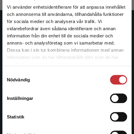
Vi använder enhetsidentifierare för att anpassa innehållet
och annonserna till användarna, tillhandahålla funktioner
för sociala medier och analysera vår trafik. Vi
Studentlitteratur
Begränsad fraktregion
vidarebefordrar även sådana identifierare och annan
information från din enhet till de sociala medier och
Studentlitteratur grundades 1963 och är idag Sveriges
annons- och analysföretag som vi samarbetar med.
ledande utbildningsförlag. Med läromedel, kurslitteratur,
Dessa kan i sin tur kombinera informationen med annan
facklitteratur, utbildningar och digitala
information som du har tillhandahållit eller som de har
informationstjänster i utbudet, finns Studentlitteratur med
Det verkar som att du besöker
samlat in när du har använt deras tjänster.
längs hela kunskapsresan.
studentlitteratur.se via en enhet utanför Sverige.
Samtyckesval
Vi erbjuder inte leveranser utanför Sverige. För
Nödvändig
att kunna slutföra ett köp måste
Kontakta oss
leveransadressen vara i Sverige.
Läs mer
Kontakta oss
Inställningar
Kontakta kundservice
046-31 20 00
Statistik
Postadress:
Box 141