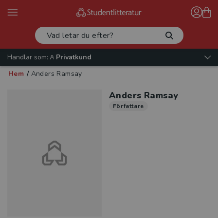
Handlar som:
Privatkund
Hem
/
Anders Ramsay
Anders Ramsay
Författare